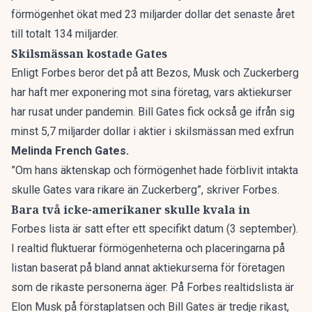
förmögenhet ökat med 23 miljarder dollar det senaste året
till totalt 134 miljarder.
Skilsmässan kostade Gates
Enligt Forbes beror det på att Bezos, Musk och Zuckerberg
har haft mer exponering mot sina företag, vars aktiekurser
har rusat under pandemin. Bill Gates fick också ge ifrån sig
minst 5,7 miljarder dollar i aktier i skilsmässan med exfrun
Melinda French Gates.
”Om hans äktenskap och förmögenhet hade förblivit intakta
skulle Gates vara rikare än Zuckerberg”, skriver Forbes.
Bara två icke-amerikaner skulle kvala in
Forbes lista är satt efter ett specifikt datum (3 september).
I realtid fluktuerar förmögenheterna och placeringarna på
listan baserat på bland annat aktiekurserna för företagen
som de rikaste personerna äger. På Forbes
realtidslista
är
Elon Musk på förstaplatsen och Bill Gates är tredje rikast,