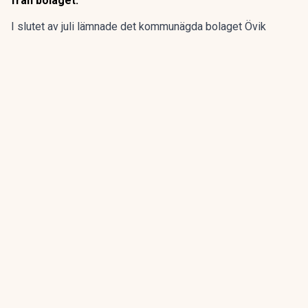
från bolaget.
I slutet av juli lämnade det kommunägda bolaget Övik
energi in en anmälan om en driftstörning gällande sin
anläggning vid Hörneborgsverket till länsstyrelsen i
Västernorrland.
ANNONS
Gör pensionen enklare att förstå och hantera
ANNONS