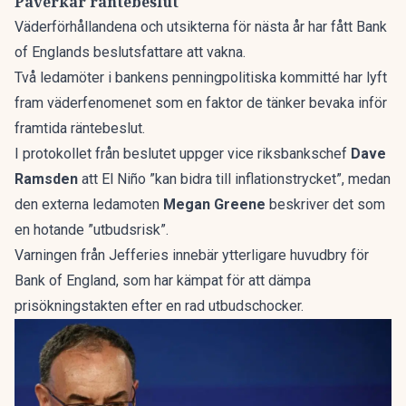
Påverkar räntebeslut
Väderförhållandena och utsikterna för nästa år har fått Bank
of Englands beslutsfattare att vakna.
Två ledamöter i bankens penningpolitiska kommitté har lyft
fram väderfenomenet som en faktor de tänker bevaka inför
framtida räntebeslut.
I protokollet från beslutet uppger vice riksbankschef
Dave
Ramsden
att El Niño ”kan bidra till inflationstrycket”, medan
den externa ledamoten
Megan Greene
beskriver det som
en hotande ”utbudsrisk”.
Varningen från Jefferies innebär ytterligare huvudbry för
Bank of England, som har kämpat för att dämpa
prisökningstakten efter en rad utbudschocker.