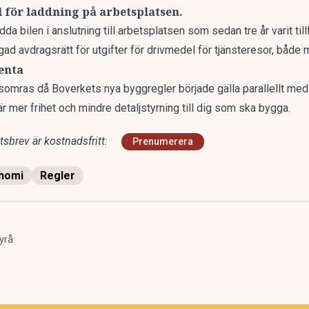
 för laddning på arbetsplatsen.
ladda bilen i anslutning till arbetsplatsen som sedan tre år varit till
ad avdragsrätt för utgifter för drivmedel för tjänsteresor, både m
enta
omras då Boverkets nya byggregler började gälla parallellt med 
r mer frihet och mindre detaljstyrning till dig som ska bygga.
sbrev är kostnadsfritt:
Prenumerera
nomi
Regler
yrå