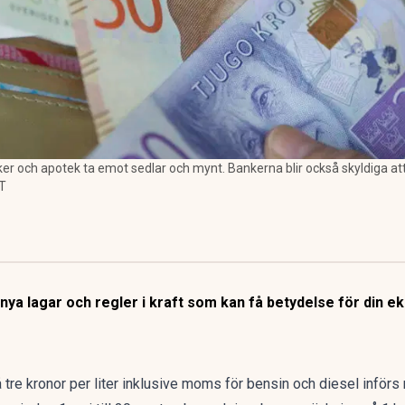
er och apotek ta emot sedlar och mynt. Bankerna blir också skyldiga att se
TT
d nya lagar och regler i kraft som kan få betydelse för din eko
å tre kronor per liter inklusive moms för bensin och diesel införs