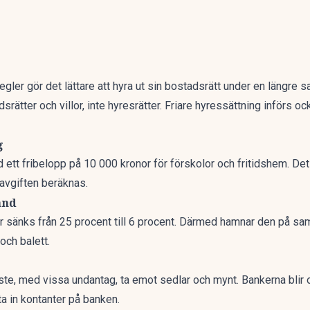
regler gör det lättare att hyra ut sin bostadsrätt under en längre
dsrätter och villor, inte hyresrätter. Friare hyressättning inför
g
 ett fribelopp på 10 000 kronor för förskolor och fritidshem. Det
 avgiften beräknas.
and
ar sänks från 25 procent till 6 procent. Därmed hamnar den på s
 och balett.
e, med vissa undantag, ta emot sedlar och mynt. Bankerna blir o
ta in kontanter på banken.