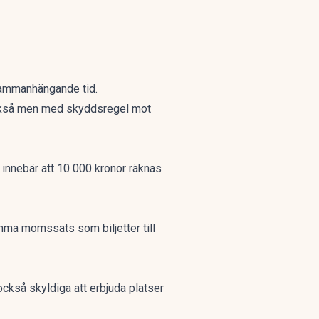
 sammanhängande tid.
s också men med skyddsregel mot
 innebär att 10 000 kronor räknas
amma momssats som biljetter till
ckså skyldiga att erbjuda platser