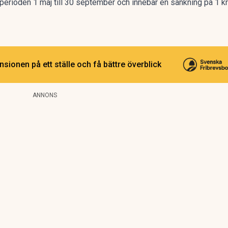
 perioden 1 maj till 30 september och innebar en sänkning på 1 kr
sionen på ett ställe och få bättre överblick
ANNONS