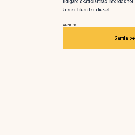
tidigare skattelättnad infördes för
kronor litern för diesel.
ANNONS
Samla pen