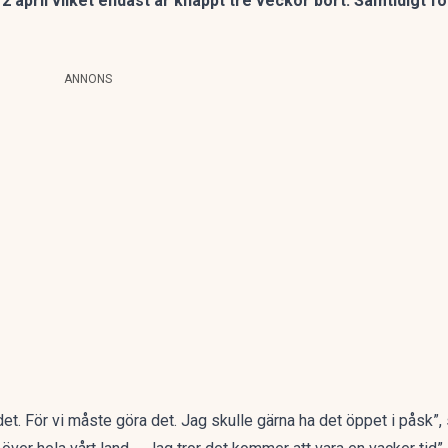
12 april vilket endast är knappt tre veckor bort. Samtidigt f
ANNONS
det. För vi måste göra det. Jag skulle gärna ha det öppet i påsk”