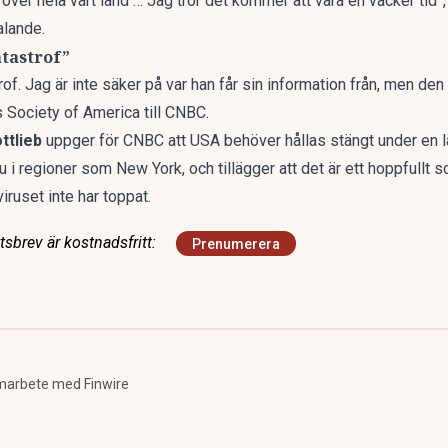
er hela vårt land … Jag tror det kommer att vara en vacker tid”, s
alande.
atastrof”
of. Jag är inte säker på var han får sin information från, men den 
 Society of America till
CNBC
.
ttlieb
uppger för
CNBC
att USA behöver hållas stängt under en 
t nu i regioner som New York, och tillägger att det är ett hoppfullt 
iruset inte har toppat.
sbrev är kostnadsfritt:
Prenumerera
marbete med Finwire