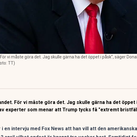
För vi måste göra det. Jag skulle gärna ha det öppet i påsk”, säger Donal
Foto: TT)
landet. För vi måste göra det. Jag skulle gärna ha det öppe
v experter som menar att Trump tycks få "extremt bristfäl
i en intervju med Fox News att han vill att den amerikansk