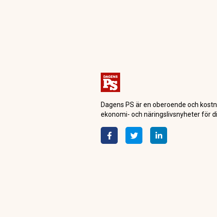
Dagensps.se
Politik
Väljarna googl
Socialdemokra