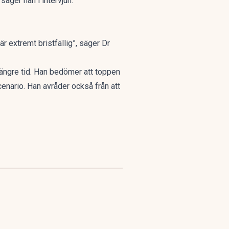
äger han i intervjun.
är extremt bristfällig”, säger Dr
längre tid. Han bedömer att toppen
scenario. Han avråder också från att