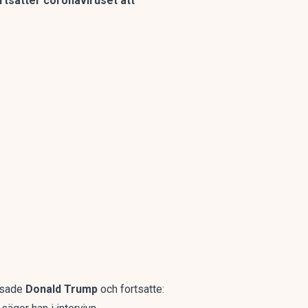
ortsätter coronaviruset att
, sade
Donald Trump
och fortsatte: