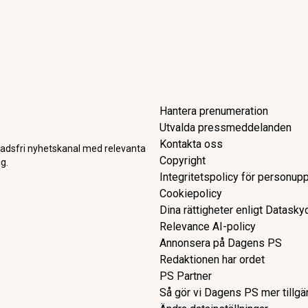
ar Ebba mest, men AI visar
terna mer