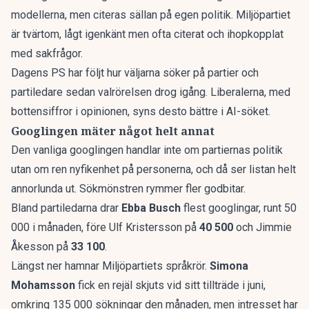
modellerna, men citeras sällan på egen politik. Miljöpartiet
är tvärtom, lågt igenkänt men ofta citerat och ihopkopplat
med sakfrågor.
Dagens PS har följt
hur väljarna söker på partier och
partiledare
sedan valrörelsen drog igång. Liberalerna, med
bottensiffror i opinionen, syns desto bättre i AI-söket.
Googlingen mäter något helt annat
Den vanliga googlingen handlar inte om partiernas politik
utan om ren nyfikenhet på personerna, och då ser listan helt
annorlunda ut. Sökmönstren rymmer fler godbitar.
Bland partiledarna drar
Ebba Busch
flest googlingar, runt 50
000 i månaden, före Ulf Kristersson på
40 500
och Jimmie
Åkesson på
33 100
.
Längst ner hamnar Miljöpartiets språkrör.
Simona
Mohamsson
fick en rejäl skjuts vid sitt tillträde i juni,
omkring 135 000 sökningar den månaden, men intresset har