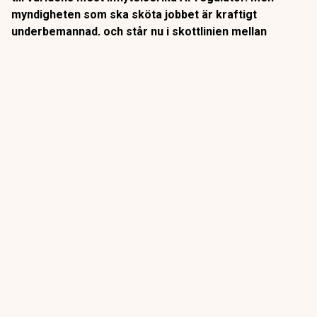
myndigheten som ska sköta jobbet är kraftigt
underbemannad, och står nu i skottlinjen mellan
Washington och en bransch som utvecklas snabbare
än lagstiftningen hinner med.
Den nya EU-förordningen om AI är världens första
heltäckande lag på området. Och från i söndags kan EU-
kommissionen faktiskt kan använda sina påföljder:
utreda,
kräva rättelser och bötfälla bolag som bryter mot reglerna
ANNONS