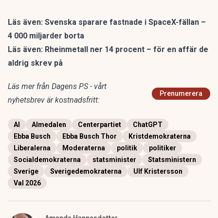
Läs även:
Svenska sparare fastnade i SpaceX-fällan –
4 000 miljarder borta
Läs även:
Rheinmetall ner 14 procent – för en affär de
aldrig skrev på
Läs mer från Dagens PS - vårt
Prenumerera
nyhetsbrev är kostnadsfritt:
AI
Almedalen
Centerpartiet
ChatGPT
Ebba Busch
Ebba Busch Thor
Kristdemokraterna
Liberalerna
Moderaterna
politik
politiker
Socialdemokraterna
statsminister
Statsministern
Sverige
Sverigedemokraterna
Ulf Kristersson
Val 2026