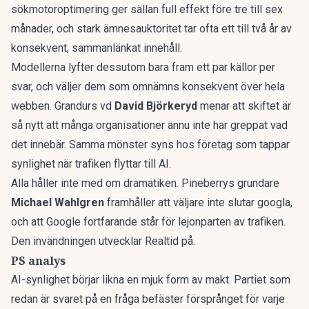
sökmotoroptimering ger sällan full effekt före tre till sex
månader, och stark ämnesauktoritet tar ofta ett till två år av
konsekvent, sammanlänkat innehåll.
Modellerna lyfter dessutom bara fram ett par källor per
svar, och väljer dem som omnämns konsekvent över hela
webben. Grandurs vd
David Björkeryd
menar att skiftet är
så nytt att många organisationer ännu inte har greppat vad
det innebär. Samma mönster syns hos
företag som tappar
synlighet när trafiken flyttar till AI
.
Alla håller inte med om dramatiken. Pineberrys grundare
Michael Wahlgren
framhåller att väljare inte slutar googla,
och att Google fortfarande står för lejonparten av trafiken.
Den invändningen
utvecklar Realtid
på.
PS analys
AI-synlighet börjar likna en mjuk form av makt. Partiet som
redan är svaret på en fråga befäster försprånget för varje