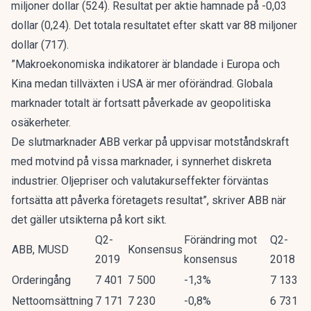
miljoner dollar (524). Resultat per aktie hamnade på -0,03
dollar (0,24). Det totala resultatet efter skatt var 88 miljoner
dollar (717).
”Makroekonomiska indikatorer är blandade i Europa och
Kina medan tillväxten i USA är mer oförändrad. Globala
marknader totalt är fortsatt påverkade av geopolitiska
osäkerheter.
De slutmarknader ABB verkar på uppvisar motståndskraft
med motvind på vissa marknader, i synnerhet diskreta
industrier. Oljepriser och valutakurseffekter förväntas
fortsätta att påverka företagets resultat”, skriver ABB när
det gäller utsikterna på kort sikt.
Q2-
Förändring mot
Q2-
ABB, MUSD
Konsensus
2019
konsensus
2018
Orderingång
7 401
7 500
-1,3%
7 133
Nettoomsättning
7 171
7 230
-0,8%
6 731