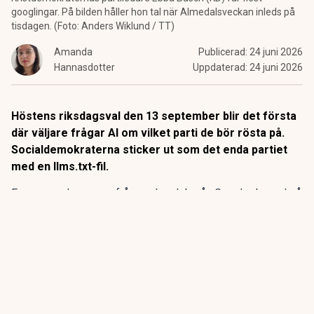
googlingar. På bilden håller hon tal när Almedalsveckan inleds på
tisdagen. (Foto: Anders Wiklund / TT)
Amanda
Publicerad:
24 juni 2026
Hannasdotter
Uppdaterad:
24 juni 2026
Höstens riksdagsval den 13 september blir det första
där väljare frågar AI om vilket parti de bör rösta på.
Socialdemokraterna sticker ut som det enda partiet
med en llms.txt-fil.
En ny svarskompass från marknadsbyrån Grandur, byggd på
data från Semrush AI Search, mäter vilka partier som syns
när modellerna besvarar politiska frågor.
ANNONS