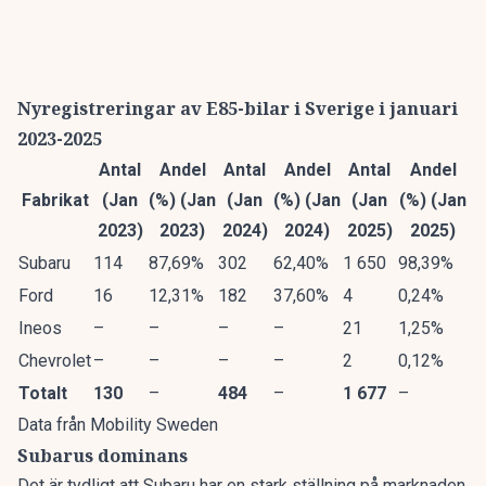
Nyregistreringar av E85-bilar i Sverige i januari
2023-2025
Antal
Andel
Antal
Andel
Antal
Andel
Fabrikat
(Jan
(%) (Jan
(Jan
(%) (Jan
(Jan
(%) (Jan
2023)
2023)
2024)
2024)
2025)
2025)
Subaru
114
87,69%
302
62,40%
1 650
98,39%
Ford
16
12,31%
182
37,60%
4
0,24%
Ineos
–
–
–
–
21
1,25%
Chevrolet
–
–
–
–
2
0,12%
Totalt
130
–
484
–
1 677
–
Data från
Mobility Sweden
Subarus dominans
Det är tydligt att Subaru har en stark ställning på marknaden