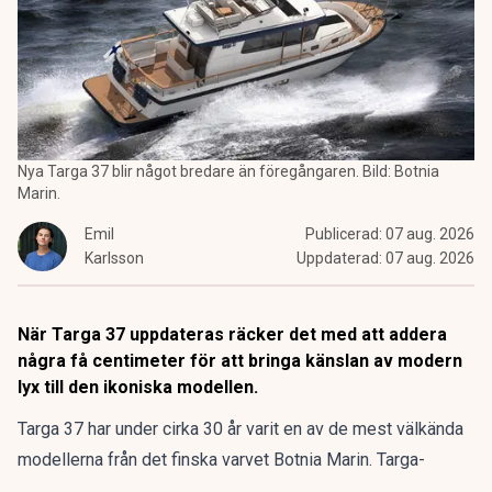
Nya Targa 37 blir något bredare än föregångaren. Bild: Botnia
Marin.
Emil
Publicerad:
07 aug. 2026
Karlsson
Uppdaterad:
07 aug. 2026
När Targa 37 uppdateras räcker det med att addera
några få centimeter för att bringa känslan av modern
lyx till den ikoniska modellen.
Targa 37 har under cirka 30 år varit en av de mest välkända
modellerna från det finska varvet
Botnia Marin
. Targa-
seriens god rykte bygger på högkvalitativ konstruktion, god