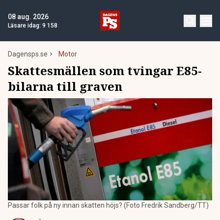
08 aug. 2026
Läsare idag:
9 158
Dagensps.se
Motor
Skattesmällen som tvingar E85-
bilarna till graven
Passar folk på ny innan skatten höjs? (Foto Fredrik Sandberg/TT)