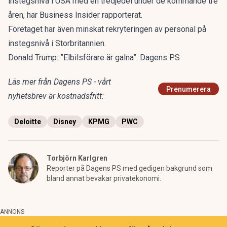
instegsnivå i USA med en tredjedel under de kommande tre
åren, har Business Insider rapporterat.
Företaget har även minskat rekryteringen av personal på
instegsnivå i Storbritannien.
Donald Trump: ”Elbilsförare är galna”. Dagens PS
Läs mer från Dagens PS - vårt
Prenumerera
nyhetsbrev är kostnadsfritt:
Deloitte
Disney
KPMG
PWC
Torbjörn Karlgren
Reporter på Dagens PS med gedigen bakgrund som
bland annat bevakar privatekonomi.
ANNONS