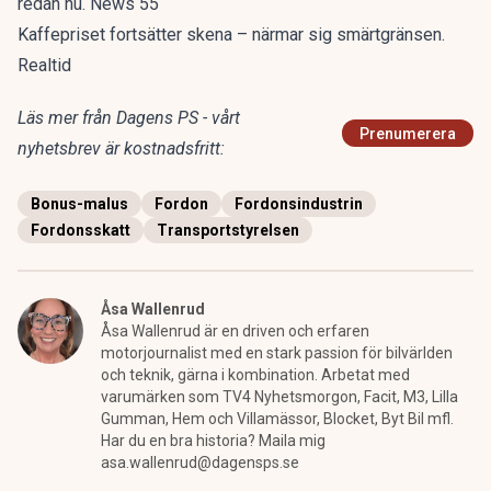
redan nu. News 55
Kaffepriset fortsätter skena – närmar sig smärtgränsen.
Realtid
Läs mer från Dagens PS - vårt
Prenumerera
nyhetsbrev är kostnadsfritt:
Bonus-malus
Fordon
Fordonsindustrin
Fordonsskatt
Transportstyrelsen
Åsa Wallenrud
Åsa Wallenrud är en driven och erfaren
motorjournalist med en stark passion för bilvärlden
och teknik, gärna i kombination. Arbetat med
varumärken som TV4 Nyhetsmorgon, Facit, M3, Lilla
Gumman, Hem och Villamässor, Blocket, Byt Bil mfl.
Har du en bra historia? Maila mig
asa.wallenrud@dagensps.se