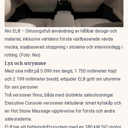
Nio EL8 – Omsorgsfull användning av hållbar design och
material, inklusive världens första växtbaserade vävda
mocka, sojabaserad stoppning i stolarna och interiörinlägg i
rotting. (Foto: Nio)
Lyx och utrymme
Med sina mått på 5 099 mm längd, 1 750 millimeter höjd
och 2 199 millimeter bredd, erbjuder EL8 gott om utrymme
för sex personer.
Två versioner finns, båda med distinkta säteslösningar.
Executive Console-versionen inkluderar smart kylskåp och
en Hot Stone Massage-upplevelse för första och andra
sätesraderna.
EL8 har ett fyrhjulsdriftssystem med en 180 kW SiC-motor