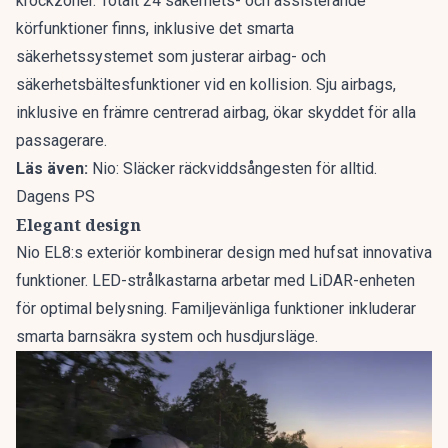
krockzoner. Totalt 24 säkerhets- och assisterande
körfunktioner finns, inklusive det smarta
säkerhetssystemet som justerar airbag- och
säkerhetsbältesfunktioner vid en kollision. Sju airbags,
inklusive en främre centrerad airbag, ökar skyddet för alla
passagerare.
Läs även:
Nio: Släcker räckviddsångesten för alltid.
Dagens PS
Elegant design
Nio EL8:s exteriör kombinerar design med hufsat innovativa
funktioner. LED-strålkastarna arbetar med LiDAR-enheten
för optimal belysning. Familjevänliga funktioner inkluderar
smarta barnsäkra system och husdjursläge.