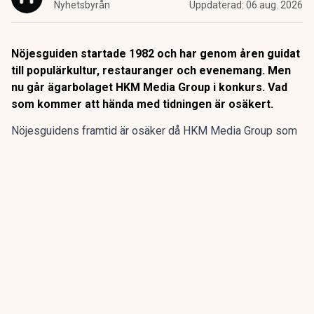
Nyhetsbyrån
Uppdaterad:
06 aug. 2026
Nöjesguiden startade 1982 och har genom åren guidat
till populärkultur, restauranger och evenemang. Men
nu går ägarbolaget HKM Media Group i konkurs. Vad
som kommer att hända med tidningen är osäkert.
Nöjesguidens framtid är osäker då HKM Media Group som
äger gratistidningen går i konkurs, enligt SVT
Kulturnyheterna.
Nöjesguiden startade 1982 och har genom åren guidat till
populärkultur, restauranger och evenemang. Men nu går
ägarbolaget HKM Media Group i konkurs. Vad som kommer
att hända med tidningen är osäkert.
ANNONS
Gör pensionen enklare att förstå och hantera