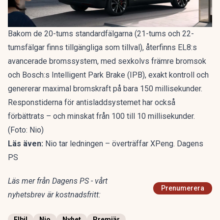
Bakom de 20-tums standardfälgarna (21-tums och 22-
tumsfälgar finns tillgängliga som tillval), återfinns EL8:s
avancerade bromssystem, med sexkolvs främre bromsok
och Bosch:s Intelligent Park Brake (IPB), exakt kontroll och
genererar maximal bromskraft på bara 150 millisekunder.
Responstiderna för antisladdsystemet har också
förbättrats – och minskat från 100 till 10 millisekunder.
(Foto: Nio)
Läs även:
Nio tar ledningen – överträffar XPeng. Dagens
PS
Läs mer från Dagens PS - vårt
Prenumerera
nyhetsbrev är kostnadsfritt:
Elbil
Nio
Nyhet
Premiär