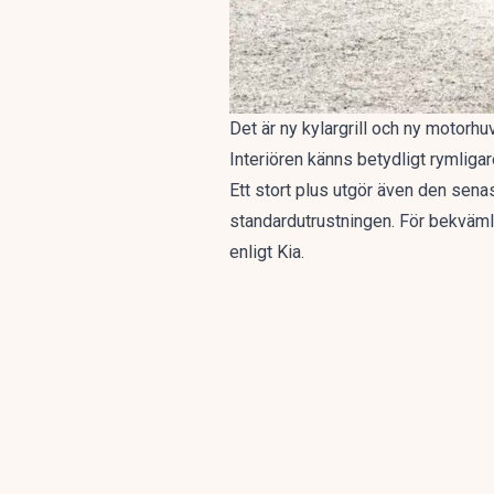
Det är ny kylargrill och ny motorhuv
Interiören känns betydligt rymligar
Ett stort plus utgör även den sen
standardutrustningen. För bekvämlig
enligt Kia.