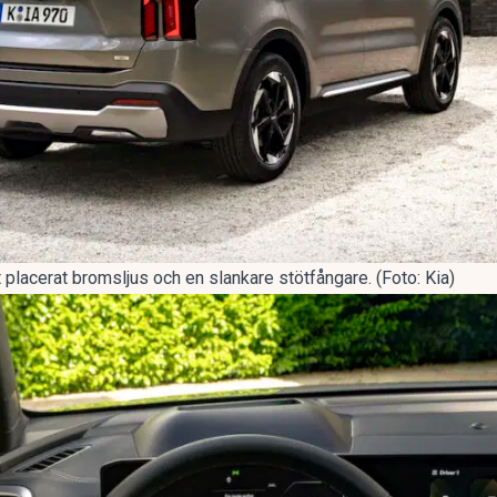
t placerat bromsljus och en slankare stötfångare. (Foto: Kia)