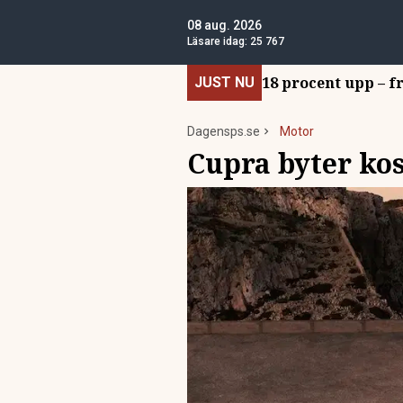
08 aug. 2026
Läsare idag:
25 767
18 procent upp – f
JUST NU
Dagensps.se
Motor
Cupra byter ko