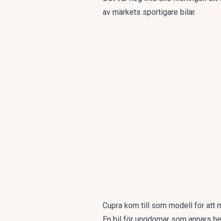
av märkets sportigare bilar.
Cupra kom till som modell för att m
En bil för ungdomar som annars he