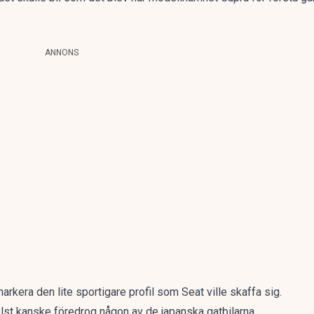
ANNONS
arkera den lite sportigare profil som Seat ville skaffa sig.
lst kanske föredrog någon av de japanska gatbilarna.