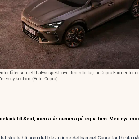
ntor låter som ett halvsuspekt investmentbolag, är Cupra Formentor en
får en ny kostym. (Foto: Cupra)
dekick till Seat, men står numera på egna ben. Med nya mo
 det skulle bli som det blev när modellnamnet Cupra för första g