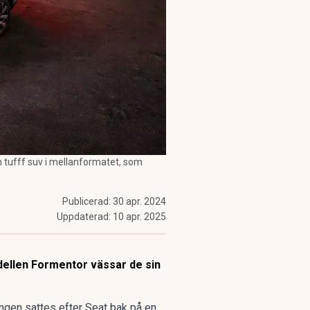
 tufff suv i mellanformatet, som
Publicerad:
30 apr. 2024
Uppdaterad:
10 apr. 2025
dellen Formentor vässar de sin
ången sattes efter Seat bak på en