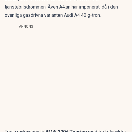
tjänstebilsdrömmen
. Även A4:an har imponerat, då i den
ovanliga gasdrivna varianten
Audi A4 40 g-tron
.
ANNONS
Trea i rankningen är
BMW 320d Touring
med tre felpunkter,