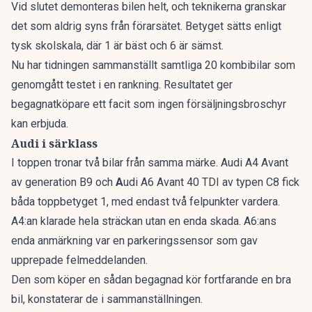
Vid slutet demonteras bilen helt, och teknikerna granskar
det som aldrig syns från förarsätet. Betyget sätts enligt
tysk skolskala, där 1 är bäst och 6 är sämst.
Nu har tidningen sammanställt
samtliga 20 kombibilar som
genomgått testet i en rankning
. Resultatet ger
begagnatköpare ett facit som ingen försäljningsbroschyr
kan erbjuda.
Audi i särklass
I toppen tronar två bilar från samma märke. Audi A4 Avant
av generation B9 och
A
udi A6 Avant 40 TDI av typen C8 fick
båda toppbetyget 1, med endast två felpunkter vardera.
A4:an klarade hela sträckan utan en enda skada. A6:ans
enda anmärkning var en parkeringssensor som gav
upprepade felmeddelanden.
Den som köper en sådan begagnad kör fortfarande en bra
bil, konstaterar de i sammanställningen.