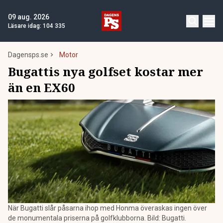
09 aug. 2026
Läsare idag:
104 335
Dagensps.se
Motor
Bugattis nya golfset kostar mer
än en EX60
När Bugatti slår påsarna ihop med Honma överaskas ingen över
de monumentala priserna på golfklubborna. Bild: Bugatti.