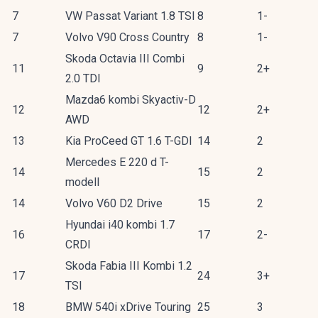
7
VW Passat Variant 1.8 TSI
8
1-
7
Volvo V90 Cross Country
8
1-
Skoda Octavia III Combi
11
9
2+
2.0 TDI
Mazda6 kombi Skyactiv-D
12
12
2+
AWD
13
Kia ProCeed GT 1.6 T-GDI
14
2
Mercedes E 220 d T-
14
15
2
modell
14
Volvo V60 D2 Drive
15
2
Hyundai i40 kombi 1.7
16
17
2-
CRDI
Skoda Fabia III Kombi 1.2
17
24
3+
TSI
18
BMW 540i xDrive Touring
25
3