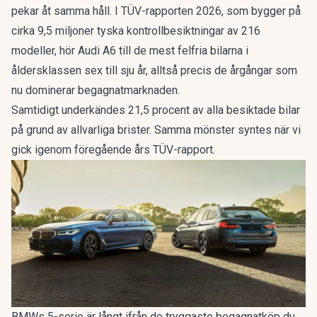
pekar åt samma håll. I
TÜV-rapporten 2026
, som bygger på
cirka 9,5 miljoner tyska kontrollbesiktningar av 216
modeller, hör Audi A6 till de mest felfria bilarna i
åldersklassen sex till sju år, alltså precis de årgångar som
nu dominerar begagnatmarknaden.
Samtidigt underkändes 21,5 procent av alla besiktade bilar
på grund av allvarliga brister. Samma mönster syntes när vi
gick igenom
föregående års TÜV-rapport
.
BMWs 5-serie är långt ifrån de tryggaste begagnatköp du