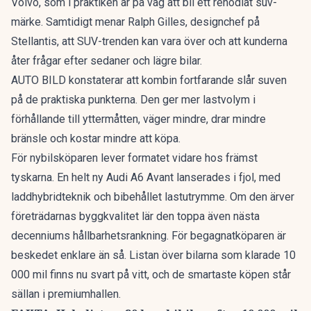
Volvo
, som i praktiken är på väg att bli ett renodlat suv-
märke. Samtidigt menar Ralph Gilles, designchef på
Stellantis, att
SUV-trenden kan vara över
och att kunderna
åter frågar efter sedaner och lägre bilar.
AUTO BILD konstaterar att kombin fortfarande slår suven
på de praktiska punkterna. Den ger mer lastvolym i
förhållande till yttermåtten, väger mindre, drar mindre
bränsle och kostar mindre att köpa.
För nybilsköparen lever formatet vidare hos främst
tyskarna. En
helt ny Audi A6 Avant
lanserades i fjol, med
laddhybridteknik och bibehållet lastutrymme. Om den ärver
företrädarnas byggkvalitet lär den toppa även nästa
decenniums hållbarhetsrankning. För begagnatköparen är
beskedet enklare än så. Listan över bilarna som klarade 10
000 mil finns nu svart på vitt, och de smartaste köpen står
sällan i premiumhallen.