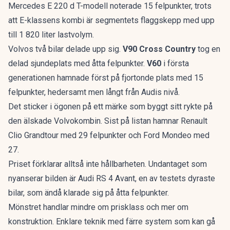
Mercedes E 220 d T-modell noterade 15 felpunkter, trots
att
E-klassens kombi
är segmentets flaggskepp med upp
till 1 820 liter lastvolym.
Volvos två bilar delade upp sig.
V90 Cross Country
tog en
delad sjundeplats med åtta felpunkter.
V60
i första
generationen hamnade först på fjortonde plats med 15
felpunkter, hedersamt men långt från Audis nivå.
Det sticker i ögonen på ett märke som byggt sitt rykte på
den älskade Volvokombin
. Sist på listan hamnar Renault
Clio Grandtour med 29 felpunkter och Ford Mondeo med
27.
Priset förklarar alltså inte hållbarheten. Undantaget som
nyanserar bilden är Audi RS 4 Avant, en av testets dyraste
bilar, som ändå klarade sig på åtta felpunkter.
Mönstret handlar mindre om prisklass och mer om
konstruktion. Enklare teknik med färre system som kan gå