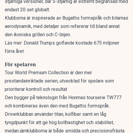
stjärniga versioner, där 5-stjärnig är extremt begränsad med
endast 20 set globalt.
Klubborna är inspirerade av Bugattis formspråk och bilarnas
aerodynamik, med detaljer som refererar till bland annat
den ikoniska grillen och C-linjen.
Läs mer:
Donald Trumps golfande kostade 675 miljoner
förra året
För spelaren
Tour World Premium Collection är den mer
prestandainriktade serien, utvecklad för spelare som
prioriterar kontroll och resultat.
Den bygger på teknologin från Honmas tourserie TW777
och kombineras även den med Bugattis formspråk.
Driverklubban använder titan, kolfiber samt en låg
tyngdpunkt för att ge hög bollhastighet och stabilitet,
medan järnklubborna är både smidda och precisionsfrästa