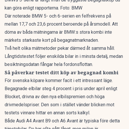
kan göra enligt rapporterna. Foto: BMW
Där noterade BMW 5- och 6-serien en felfrekvens på
mellan 17,7 och 23,6 procent beroende på årsmodell. Att
döma av båda mätningarna är BMW:s stora kombi inte
märkets starkaste kort på begagnatmarknaden.
Två helt olika mätmetoder pekar därmed åt samma håll.
Långtidstestet följer enskilda bilar in i minsta detalj, medan
besiktningsdatan fångar hela fordonsflottan.
Så påverkar testet ditt köp av begagnad kombi
För svenska köpare kommer facit i ett intressant läge.
Begagnade elbilar
steg 4 procent
i pris under april enligt
Blocket, drivna av den nya elbilspremien och höga
drivmedelspriser. Den som i stället vänder blicken mot
testets vinnare hittar en annan sorts kalkyl.
Både Audi A4 Avant B9 och A6 Avant är typiska före detta
tjänstebilar. De har ofta gått långt, men milen är