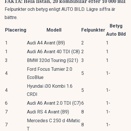
FAKTA: Hela listan, 20 kombibilar efter 10 000 mil
Felpunkter och betyg enligt AUTO BILD. Lägre siffra är
bättre.
Betyg
Placering
Modell
Felpunkter
Auto Bild
1
Audi A4 Avant (B9)
2
1
1
Audi A6 Avant 40 TDI (C8)
2
1
3
BMW 320d Touring (G21)
3
1
Ford Focus Turnier 2.0
4
5
1-
EcoBlue
Hyundai i30 Kombi 1.6
4
5
1-
CRDI
6
Audi A6 Avant 2.0 TDI (C7)
6
1-
7
Audi RS 4 Avant (B9)
8
1-
Mercedes C 250 d 4Matic
7
8
1-
T