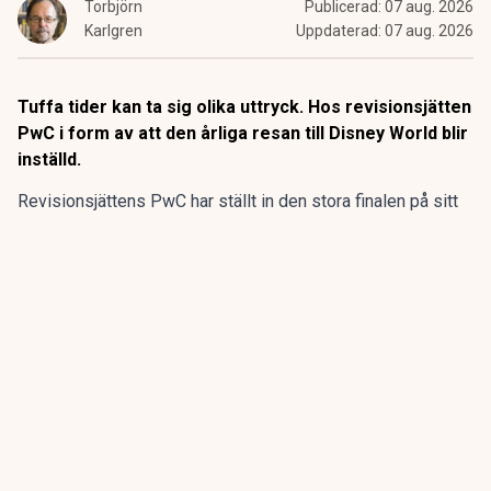
Torbjörn
Publicerad:
07 aug. 2026
Karlgren
Uppdaterad:
07 aug. 2026
Tuffa tider kan ta sig olika uttryck. Hos revisionsjätten
PwC i form av att den årliga resan till Disney World blir
inställd.
Revisionsjättens PwC har ställt in den stora finalen på sitt
program för sommarpraktikanterna.
Den flerdagarsresa till Disney World i Orlando som avslutat
15 av de 20 senaste årens sommarpraktik är inställd.
ANNONS
Gör pensionen enklare att förstå och hantera
ANNONS