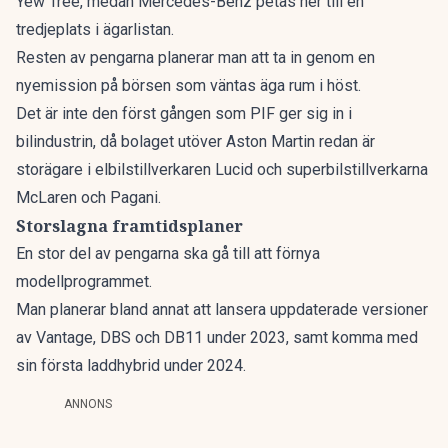
Yew Tree, medan Mercedes-Benz petas ner till en
tredjeplats i ägarlistan.
Resten av pengarna planerar man att ta in genom en
nyemission på börsen som väntas äga rum i höst.
Det är inte den först gången som PIF ger sig in i
bilindustrin, då bolaget utöver Aston Martin redan är
storägare i elbilstillverkaren
Lucid
och superbilstillverkarna
McLaren och Pagani.
Storslagna framtidsplaner
En stor del av pengarna ska gå till att förnya
modellprogrammet.
Man planerar bland annat att lansera uppdaterade versioner
av Vantage, DBS och DB11 under 2023, samt komma med
sin första laddhybrid under 2024.
ANNONS