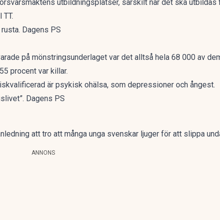
 Försvarsmaktens utbildningsplatser, särskilt när det ska utbildas 
ll
TT
.
a rusta. Dagens PS
rade på mönstringsunderlaget var det alltså hela 68 000 av de
5 procent var killar.
 diskvalificerad är psykisk ohälsa, som depressioner och ångest.
gslivet”. Dagens PS
nledning att tro att många unga svenskar ljuger för att slippa und
ANNONS