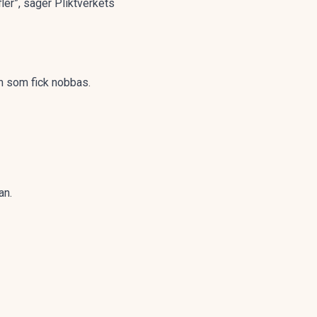
fler”, säger Pliktverkets
m som fick nobbas.
an.