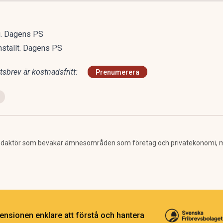
ig. Dagens PS
ämställt. Dagens PS
sbrev är kostnadsfritt:
Prenumerera
 redaktör som bevakar ämnesområden som företag och privatekonomi, 
ensionen enklare att förstå och hantera