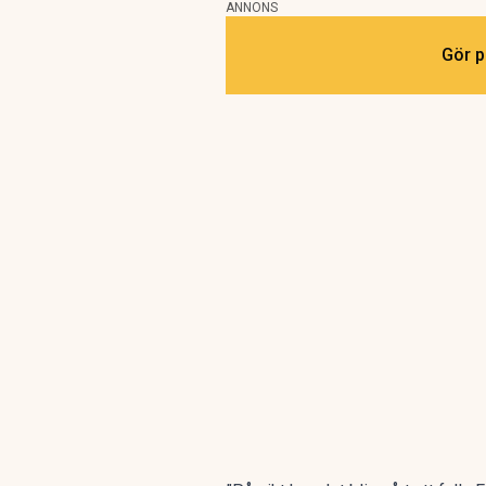
ANNONS
Gör p