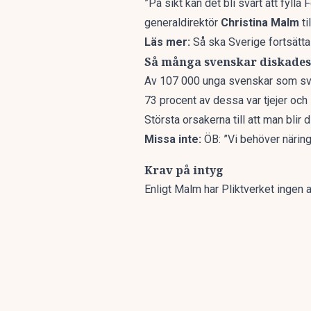
”På sikt kan det bli svårt att fylla
generaldirektör
Christina Malm
ti
Läs mer:
Så ska Sverige fortsätt
Så många svenskar diskades
Av 107 000 unga svenskar som sva
73 procent av dessa var tjejer och 5
Största orsakerna till att man blir
Missa inte:
ÖB: ”Vi behöver närin
Krav på intyg
Enligt Malm har Pliktverket ingen a