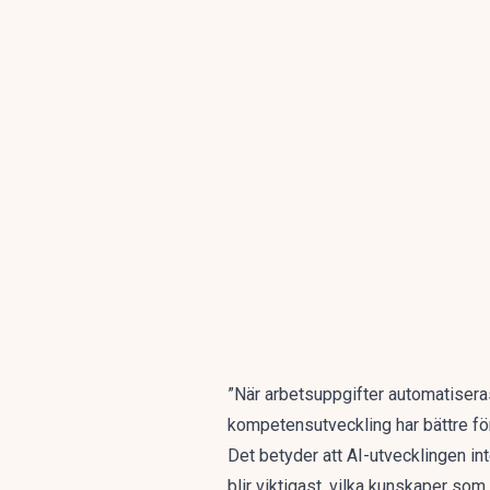
”När arbetsuppgifter automatiser
kompetensutveckling har bättre föru
Det betyder att AI-utvecklingen in
blir viktigast, vilka kunskaper so