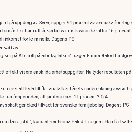
jord på uppdrag av Svea, uppger 91 procent av svenska företag a
m fem år. För bara ett år sedan var motsvarande siffra 16 procent.
li inkomst för kriminella. Dagens PS
ersättas”
etag ser på AI:s roll på arbetsplatsen”, säger
Emma Balod Lindgr
t effektivisera enskilda arbetsuppgifter. Nu tyder resultaten på a
 kommer att leda till fler anställda. I årets undersökning svarar 0
te femårsperioden, att jämföra med 11 procent 2024.
arvsskatt ger ökad tillväxt för svenska familjebolag. Dagens PS
ra om färre jobb”, konstaterar Emma Balod Lindgren. Hon fortsätte