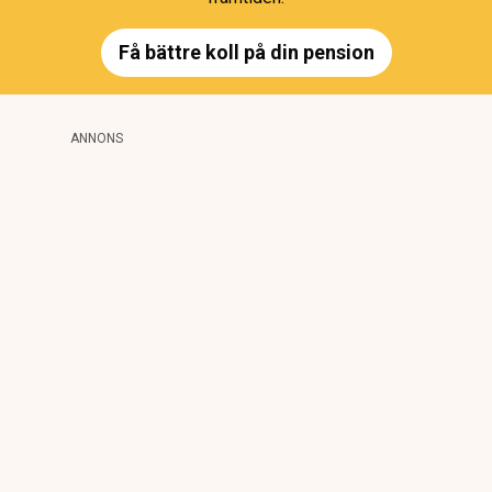
Få bättre koll på din pension
ANNONS