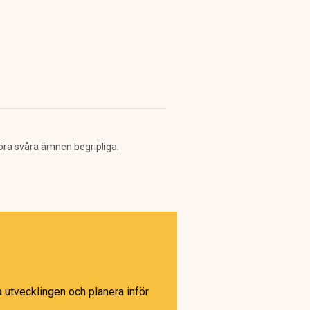
öra svåra ämnen begripliga.
 utvecklingen och planera inför