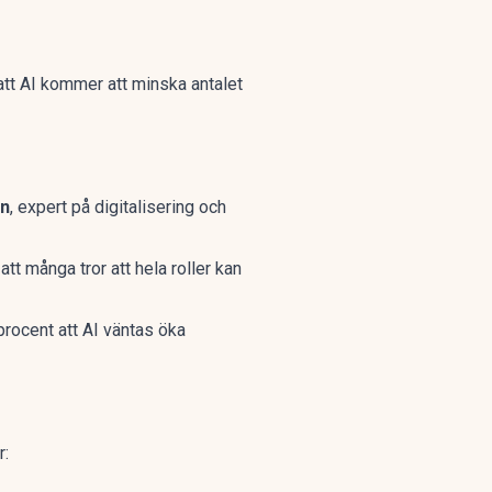
tt AI kommer att minska antalet
en
, expert på digitalisering och
tt många tror att hela roller kan
 procent att AI väntas öka
r: