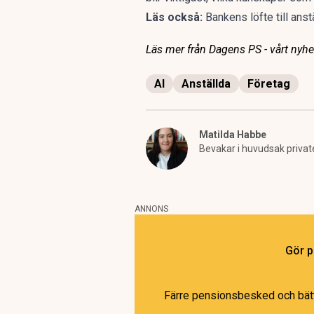
Läs också:
Bankens löfte till anst
Läs mer från Dagens PS - vårt nyhet
AI
Anställda
Företag
Matilda Habbe
Bevakar i huvudsak privat
ANNONS
Gör p
Färre pensionsbesked och bättr