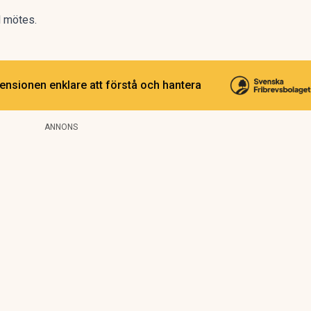
l mötes.
ensionen enklare att förstå och hantera
ANNONS