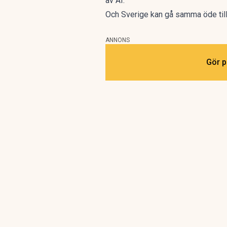
av AI.
Och Sverige kan gå samma öde til
ANNONS
Gör p