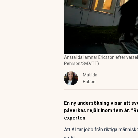
Anställda lämnar Ericsson efter varsel
Pehrson/SvD/TT)
Matilda
Habbe
En ny undersökning visar att sv
påverkas rejält inom fem år. ”R
experten.
Att AI tar jobb från riktiga människ