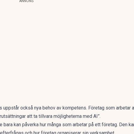
ANNONS
as uppstår också nya behov av kompetens. Företag som arbetar a
tsättningar att ta tillvara möjligheterna med AI”.
te bara kan påverka hur många som arbetar på ett företag. Den ka
m efterfrågas och hur företag organiserar sin verksamhet.