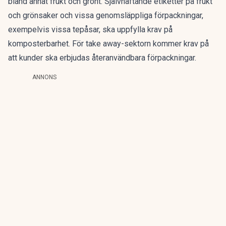
bland annat frukt och grönt. Självhäftande etiketter på frukt
och grönsaker och vissa genomsläppliga förpackningar,
exempelvis vissa tepåsar, ska uppfylla krav på
komposterbarhet. För take away-sektorn kommer krav på
att kunder ska erbjudas återanvändbara förpackningar.
ANNONS