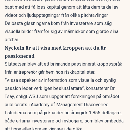
bäst med att få loss kapital genom att låta dem ta del av
videor och ljudupptagningar från olika pitchtävlingar.
De bästa gissningarna kom från investerare som såg
visuella bilder framför sig av människor som gjorde sina
pitchar.
Nyckeln är att visa med kroppen att du är
passionerad
Slutsatsen blev att ett brinnande passionerat kroppsspråk
från entreprenör går hem hos riskkapitalister.
”Vissa aspekter av information som visuella och synlig
passion leder verkligen beslutsfattare”, konstaterar Dr.
Tsay, enligt WSJ som uppger att forskningen på området
publicerats i Academy of Management Discoveries.
I studierna som pågick under tio år ingick 1 855 deltagare,
både erfarna investerare och nybörjare, som blev ombedda
att tippa eller kora en vinnare i de olika