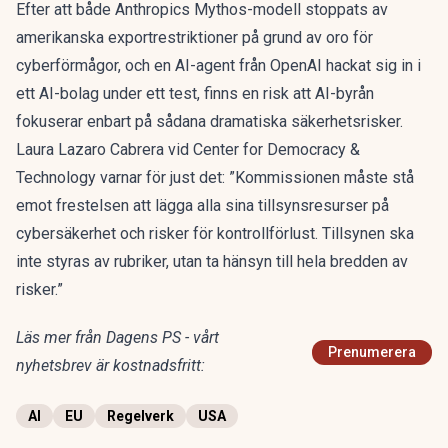
Efter att både Anthropics Mythos-modell stoppats av
amerikanska exportrestriktioner på grund av oro för
cyberförmågor, och en AI-agent från OpenAI hackat sig in i
ett AI-bolag under ett test, finns en risk att AI-byrån
fokuserar enbart på sådana dramatiska säkerhetsrisker.
Laura Lazaro Cabrera vid Center for Democracy &
Technology varnar för just det: ”Kommissionen måste stå
emot frestelsen att lägga alla sina tillsynsresurser på
cybersäkerhet och risker för kontrollförlust. Tillsynen ska
inte styras av rubriker, utan ta hänsyn till hela bredden av
risker.”
Läs mer från Dagens PS - vårt
Prenumerera
nyhetsbrev är kostnadsfritt:
AI
EU
Regelverk
USA