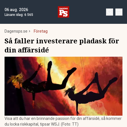
06 aug. 2026
Läsare idag:
6 565
Dagensps.se
Företag
Så faller investerare pladask för
din affärsidé
Visa att du har en brinnande passion för din affärsidé, så kommer
du locka riskkapital, tipsar WSJ. (Foto: TT)