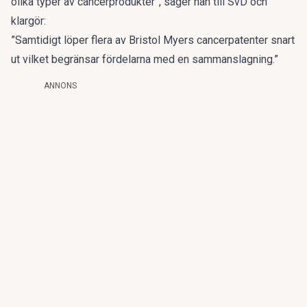
olika typer av cancerprodukter”,
säger han till SvD och
klargör:
”Samtidigt löper flera av Bristol Myers cancerpatenter snart
ut vilket begränsar fördelarna med en sammanslagning.”
ANNONS