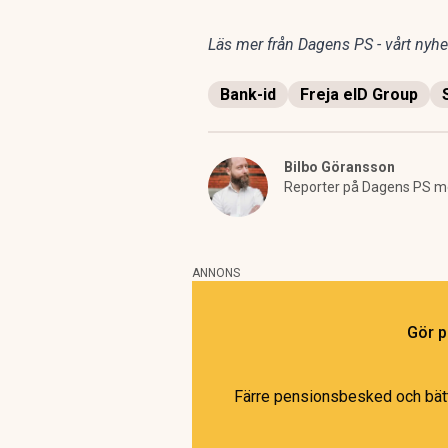
Läs mer från Dagens PS - vårt nyhet
Bank-id
Freja eID Group
Bilbo Göransson
Reporter på Dagens PS me
ANNONS
Gör p
Färre pensionsbesked och bättr