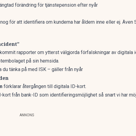
ängtad förändring för tjänstepension efter nyår
nog för att identifiera om kunderna har åldern inne eller ej. Ä
ncident”
mmit rapporter om ytterst välgjorda förfalskningar av digitala id-
Systembolaget på sin hemsida.
du tänka på med ISK – gäller från nyår
iden
m
förklarar återgången till digitala ID-kort.
d-kort från bank-ID som identifieringsmöjlighet så snart vi har möj
ANNONS