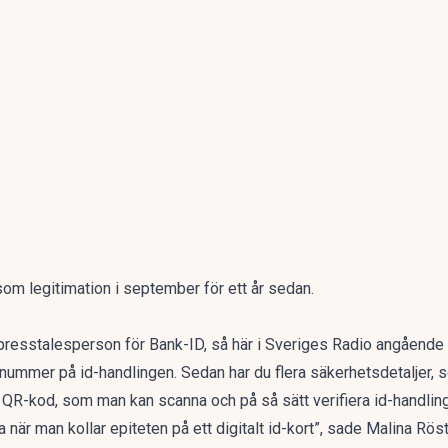
som legitimation i september för ett år sedan.
 presstalesperson för Bank-ID, så här i Sveriges Radio angående r
nummer på id-handlingen. Sedan har du flera säkerhetsdetaljer, 
ig QR-kod, som man kan scanna och på så sätt verifiera id-handlin
ra när man kollar epiteten på ett digitalt id-kort”, sade Malina Rös