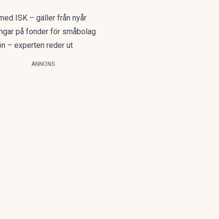
ed ISK – gäller från nyår
engar på fonder för småbolag
ön – experten reder ut
ANNONS