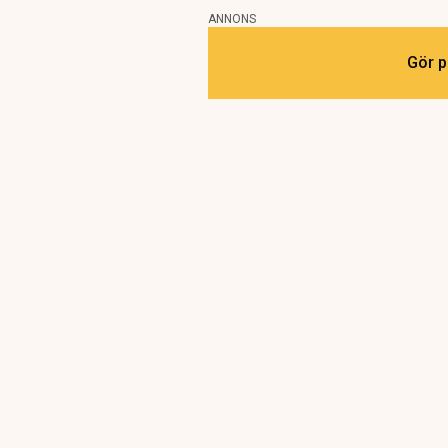
ANNONS
Gör p