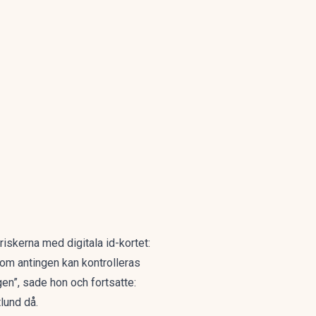
iskerna med digitala id-kortet:
som antingen kan kontrolleras
gen”, sade hon och fortsatte:
tlund då.