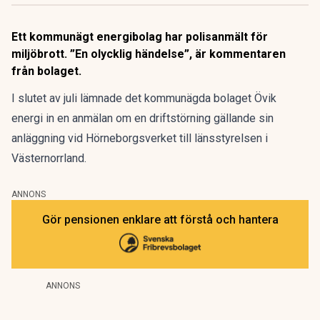
Ett kommunägt energibolag har polisanmält för
miljöbrott. ”En olycklig händelse”, är kommentaren
från bolaget.
I slutet av juli lämnade det kommunägda bolaget Övik
energi in en anmälan om en driftstörning gällande sin
anläggning vid Hörneborgsverket till länsstyrelsen i
Västernorrland.
ANNONS
Gör pensionen enklare att förstå och hantera
ANNONS