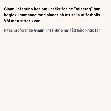
Gianni Infantino ber om ursäkt för de ”misstag” han
begick i samband med planer på att sälja ut fotbolls-
VM men sitter kvar.
Fifas ordförande
Gianni Infantino
har fått hård kritik för
sina planer att sälja en del av fotbolls-VM till privata
investerare.
Efter kritiken kallade Infantino till ett krismöte i Marocko för
ledningsgruppen, efter att ha dragit tillbaka förslaget.
ANNONS
Gör pensionen enklare att förstå och hantera
ANNONS