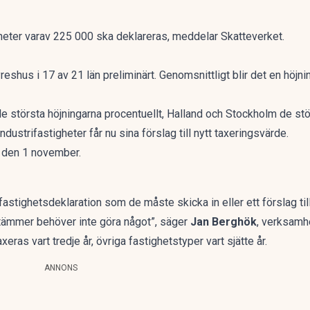
gheter varav 225 000 ska deklareras, meddelar
Skatteverket.
yreshus i 17 av 21 län preliminärt. Genomsnittligt blir det en hö
e största höjningarna procentuellt, Halland och Stockholm de stö
dustrifastigheter får nu sina förslag till nytt taxeringsvärde.
r den 1 november.
fastighetsdeklaration som de måste skicka in eller ett förslag ti
r stämmer behöver inte göra något”, säger
Jan Berghök
, verksamh
ras vart tredje år, övriga fastighetstyper vart sjätte år.
ANNONS