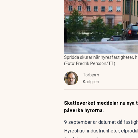
Spridda skurar när hyresfastigheter, h
(Foto: Fredrik Persson/TT)
Torbjörn
Karlgren
Skatteverket meddelar nu nya ta
påverka hyrorna.
9 september är datumet då fastigh
Hyreshus, industrienheter, elprodu