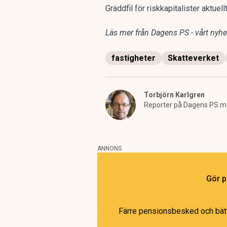
Gräddfil för riskkapitalister aktue
Läs mer från Dagens PS - vårt nyhet
fastigheter
Skatteverket
Torbjörn Karlgren
Reporter på Dagens PS m
ANNONS
Gör p
Färre pensionsbesked och bättr