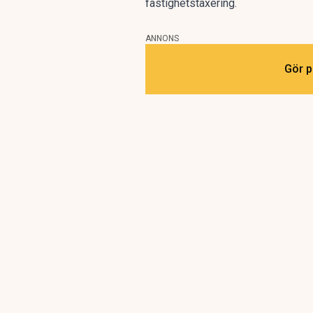
fastighetstaxering.
ANNONS
Gör p