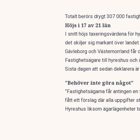
Totalt berörs drygt 307 000 fasti
Höjs i 17 av 21 län
I snitt höjs taxeringsvärdena för h
det skiljer sig markant över landet.
Gävleborg och Västernorrland får d
Fastighetsägare till hyreshus och in
Sista dagen att sedan deklarera ä
”Behöver inte göra något”
”Fastighetsägarna får antingen en 
fått ett förslag där alla uppgifte
Hyreshus liksom ägarlägenheter taxe