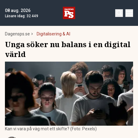
08 aug. 2026
Läsare idag:
32 449
Dagensps.se
Digitalisering & AI
Unga söker nu balans i en digital
värld
Kan vi vara på väg mot ett skifte? (Foto: Pexels)