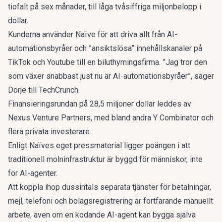
tiofalt på sex månader, till låga tvåsiffriga miljonbelopp i
dollar.
Kunderna använder Naïve för att driva allt från AI-
automationsbyråer och ”ansiktslösa” innehållskanaler på
TikTok och Youtube till en biluthyrningsfirma. ”Jag tror den
som växer snabbast just nu är AI-automationsbyråer”,
säger
Dorje till TechCrunch
.
Finansieringsrundan på 28,5 miljoner dollar leddes av
Nexus Venture Partners,
med bland andra Y Combinator och
flera privata investerare.
Enligt Naïves eget pressmaterial ligger poängen i att
traditionell molninfrastruktur är byggd för människor, inte
för AI-agenter.
Att koppla ihop dussintals separata tjänster för betalningar,
mejl, telefoni och bolagsregistrering är fortfarande manuellt
arbete, även om en kodande AI-agent
kan bygga själva