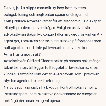
Delvis, ja. Att slippa manuellt sy ihop betalsystem,
bolagsbildning och mejlkonton sparar onekligen tid.
Men juridiska experter varnar för att autonomin i sig skapar
ett nytt problem: ansvarsfrågan.
Enligt en analys från
advokatbyrån Baker McKenzie
faller ansvaret för vad en AI-
agent gör, i praktiken nästan alltid tillbaka på företaget som
satt agenten i drift. Inte på leverantören av tekniken.
Vem har ansvaret?
Advokatbyrån Clifford Chance pekar på samma sak: många
tekniktjänsteavtal lägger fullt regelefterlevnadsansvar på
kunden, samtidigt som det är
leverantören som i praktiken
styr hur agenten faktiskt beter sig.
Naïve säger sig själva ha byggt in kontrollmekanismer. En
”styrningsport” som ska kräva godkännande av budgetar
och åtgärder innan en agent agerar.