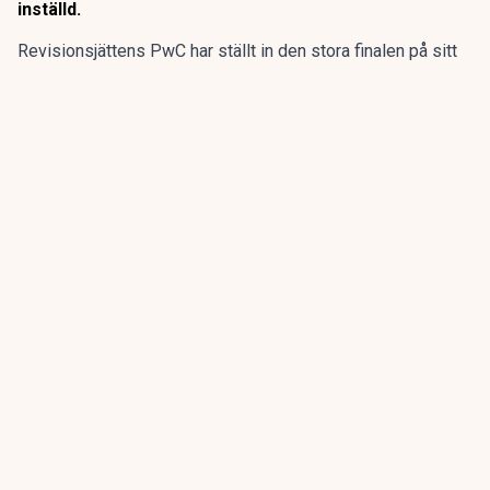
inställd.
Revisionsjättens PwC har ställt in den stora finalen på sitt
program för sommarpraktikanterna.
Den flerdagarsresa till Disney World i Orlando som avslutat
15 av de 20 senaste årens sommarpraktik är inställd.
ANNONS
Gör pensionen enklare att förstå och hantera
ANNONS