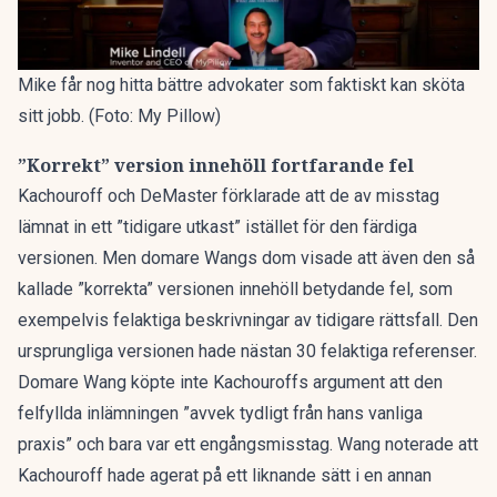
Mike får nog hitta bättre advokater som faktiskt kan sköta
sitt jobb. (Foto: My Pillow)
”Korrekt” version innehöll fortfarande fel
Kachouroff och DeMaster förklarade att de av misstag
lämnat in ett ”tidigare utkast” istället för den färdiga
versionen. Men domare Wangs dom visade att även den så
kallade ”korrekta” versionen innehöll betydande fel, som
exempelvis felaktiga beskrivningar av tidigare rättsfall. Den
ursprungliga versionen hade nästan 30 felaktiga referenser.
Domare Wang köpte inte Kachouroffs argument att den
felfyllda inlämningen ”avvek tydligt från hans vanliga
praxis” och bara var ett engångsmisstag. Wang noterade att
Kachouroff hade agerat på ett liknande sätt i en annan