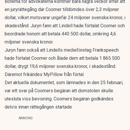
Böterna för advokaterna kommer bara några veckor efter att
en juryrättegång där Coomer tilldömdes över 2,3 miljoner
dollar, vilket motsvarar ungefär 24 miljoner svenska kronor, i
skadestånd. Juryn fann att Lindell hade förtalat Coomer och
beordrade honom att betala 440 500 dollar, omkring 4,6
miljoner svenska kronor.
Juryn fann också att Lindells medieföretag Frankspeech
hade förtalat Coomer och ålade dem att betala 1 865 500
dollar, drygt 19,6 miljoner svenska kronor, i skadestånd.
Däremot frikändes MyPillow från förtal.
Det aktuella dokumentet, som lämnades in den 25 februari,
var ett svar på Coomers begäran att domstolen skulle
utesluta viss bevisning. Coomers begäran godkändes
delvis innan rättegången startade.
ANNONS