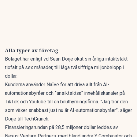
Alla typer av företag
Bolaget har enligt vd Sean Dorje ökat sin årliga intäktstakt
tiofalt på sex månader, till låga tvåsiffriga miljonbelopp i
dollar.
Kunderna använder Naïve för att driva allt från AI-
automationsbyråer och ”ansiktslösa” innehållskanaler på
TikTok och Youtube till en biluthyrningsfirma. ”Jag tror den
som växer snabbast just nu är AI-automationsbyråer”,
säger
Dorje till TechCrunch
.
Finansieringsrundan på 28,5 miljoner dollar leddes av
Nexus Venture Partners,
med bland andra Y Combinator och