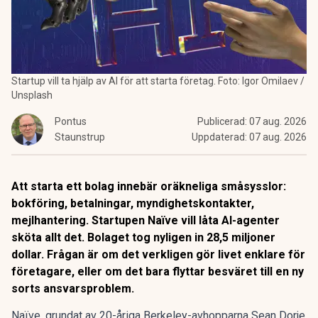
Startup vill ta hjälp av AI för att starta företag. Foto: Igor Omilaev /
Unsplash
Pontus
Publicerad:
07 aug. 2026
Staunstrup
Uppdaterad:
07 aug. 2026
Att starta ett bolag innebär oräkneliga småsysslor:
bokföring, betalningar, myndighetskontakter,
mejlhantering. Startupen Naïve vill låta AI-agenter
sköta allt det. Bolaget tog nyligen in 28,5 miljoner
dollar. Frågan är om det verkligen gör livet enklare för
företagare, eller om det bara flyttar besväret till en ny
sorts ansvarsproblem.
Naïve, grundat av 20-åriga Berkeley-avhopparna Sean Dorje