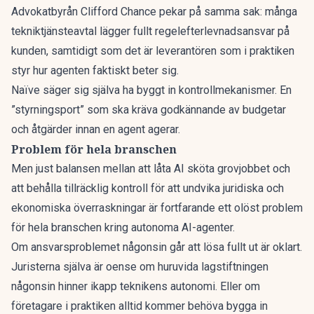
Advokatbyrån Clifford Chance pekar på samma sak: många
tekniktjänsteavtal lägger fullt regelefterlevnadsansvar på
kunden, samtidigt som det är
leverantören som i praktiken
styr hur agenten faktiskt beter sig.
Naïve säger sig själva ha byggt in kontrollmekanismer. En
”styrningsport” som ska kräva godkännande av budgetar
och åtgärder innan en agent agerar.
Problem för hela branschen
Men just balansen mellan att låta AI sköta grovjobbet och
att behålla tillräcklig kontroll för att undvika juridiska och
ekonomiska överraskningar är fortfarande ett olöst problem
för hela branschen kring autonoma AI-agenter.
Om ansvarsproblemet någonsin går att lösa fullt ut är oklart.
Juristerna själva är oense om huruvida lagstiftningen
någonsin hinner ikapp teknikens autonomi. Eller om
företagare i praktiken alltid kommer behöva bygga in