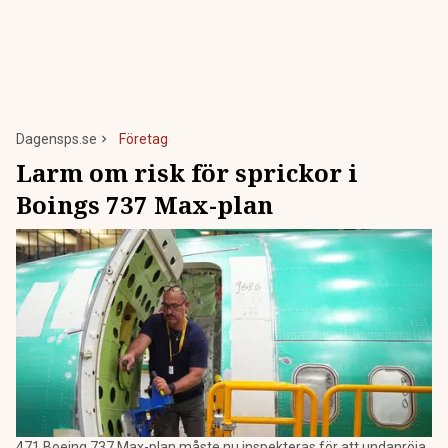
Dagensps.se
Företag
Larm om risk för sprickor i
Boings 737 Max-plan
471 Boeing 737 Max-plan måste nu inspekteras för att undanröja