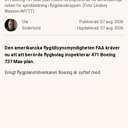
risken för sprickbildning i flygplanskroppen. (Foto: Lindsey
Wasson/AP/TT)
Ola
Publicerad:
07 aug. 2026
Söderlund
Uppdaterad:
07 aug. 2026
Den amerikanska flygtillsynsmyndigheten FAA kräver
nu att att berörda flygbolag inspekterar 471 Boeing
737 Max-plan.
Enligt flygplanstillverkaren
Boeing
är syftet med
kontrollerna att undersöka eventuella sprickor i en
komponent som kan undergräva flygplansmodellernas
strukturella integritet.
ANNONS
Gör pensionen enklare att förstå och hantera