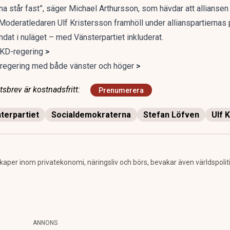
rna står fast”, säger Michael Arthursson, som hävdar att alliansen
 Moderatledaren Ulf Kristersson framhöll
under allianspartiernas
ndat i nuläget – med Vänsterpartiet inkluderat.
h KD-regering
>
 en regering med både vänster och höger
>
sbrev är kostnadsfritt:
Prenumerera
terpartiet
Socialdemokraterna
Stefan Löfven
Ulf 
per inom privatekonomi, näringsliv och börs, bevakar även världspolitik. 
ANNONS