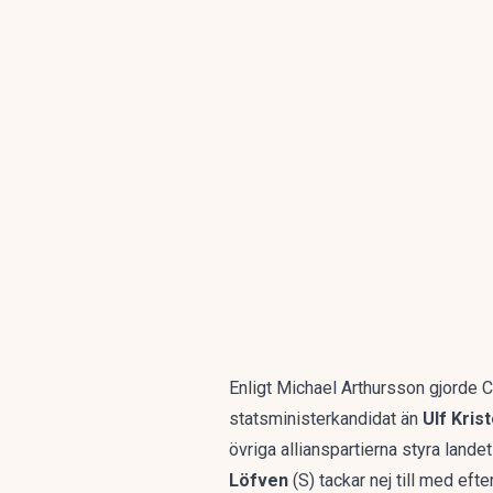
Enligt Michael Arthursson gjorde C
statsministerkandidat än
Ulf Kris
övriga allianspartierna styra lan
Löfven
(S) tackar nej till med efte