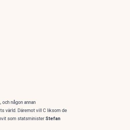
n, och någon annan
ts värld.
Däremot vill C liksom de
nvit som statsminister
Stefan