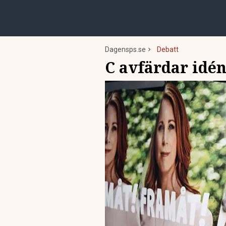
Dagensps.se
Debatt
C avfärdar idé