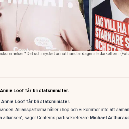
nskommelser? Det och mycket annat handlar dagens ledarkoll om. (Foto
Annie Lööf får bli statsminister.
Annie Lööf får bli statsminister.
lliansen. Allianspartierna håller i hop och vi kommer inte att sa
la alliansen”, säger Centerns partisekreterare
Michael Arthurss