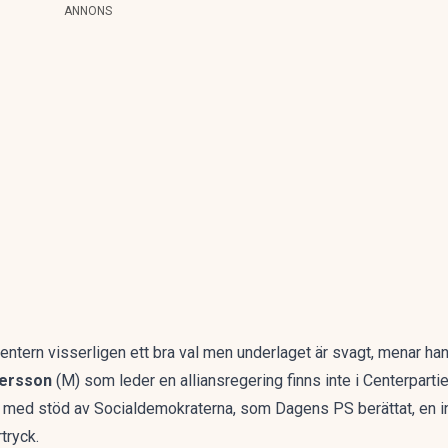
ANNONS
entern visserligen ett bra val men underlaget är svagt, menar ha
tersson
(M) som leder en alliansregering finns inte i Centerpartie
det med stöd av Socialdemokraterna
, som Dagens PS berättat,
en i
rtryck
.