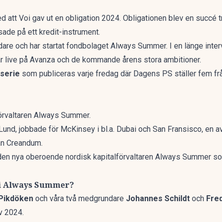
 att Voi gav ut en obligation 2024. Obligationen blev en succé t
tsade på ett kredit-instrument.
idare och har startat fondbolaget Always Summer. I en länge int
r live på Avanza och de kommande årens stora ambitioner.
lserie
som publiceras varje fredag där Dagens PS ställer fem frå
förvaltaren Always Summer.
 Lund, jobbade för McKinsey i bl.a. Dubai och San Fransisco, en av
man Creandum.
l den nya oberoende nordisk kapitalförvaltaren Always Summer so
 ni Always Summer?
Pikdöken
och våra två medgrundare
Johannes Schildt
och
Fred
v 2024.