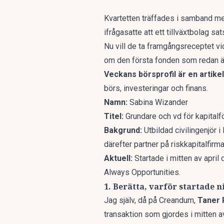
Kvartetten träffades i samband med
ifrågasatte att ett tillväxtbolag sa
Nu vill de ta framgångsreceptet v
om den första fonden som redan ä
Veckans börsprofil är en artike
börs, investeringar och finans.
Namn:
Sabina Wizander
Titel:
Grundare och vd för kapital
Bakgrund:
Utbildad civilingenjör i
därefter partner på riskkapitalfir
Aktuell:
Startade i mitten av apri
Always Opportunities.
1. Berätta, varför startade
Jag själv, då på Creandum,
Taner 
transaktion som gjordes i mitten a