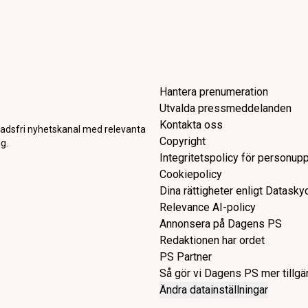
ygger världens högsta skyskr
rj Khalifa