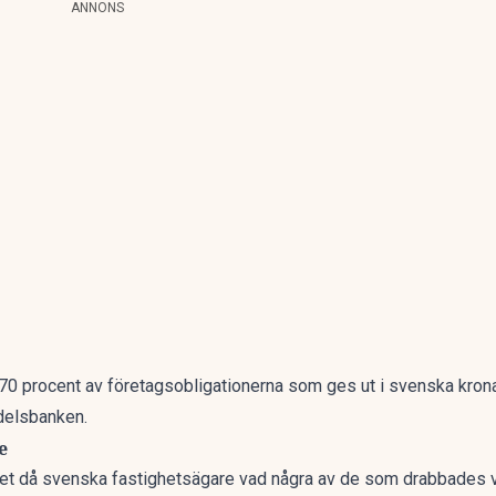
ANNONS
70 procent av företagsobligationerna som ges ut i svenska kronan 
delsbanken.
e
året då svenska fastighetsägare vad några av de som drabbades 