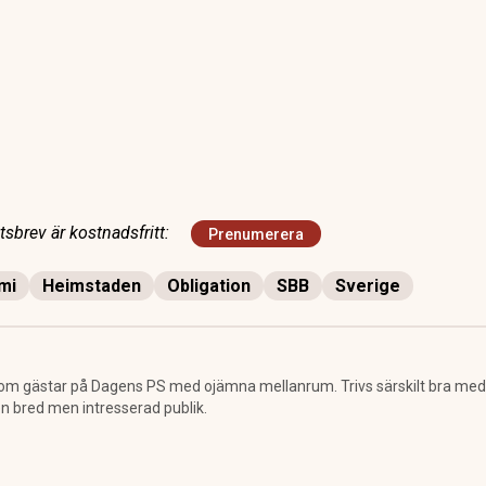
sbrev är kostnadsfritt:
Prenumerera
mi
Heimstaden
Obligation
SBB
Sverige
som gästar på Dagens PS med ojämna mellanrum. Trivs särskilt bra med
en bred men intresserad publik.