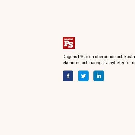
Dagensps.se
Fastigheter
Saudiarabien b
passerar den Bu