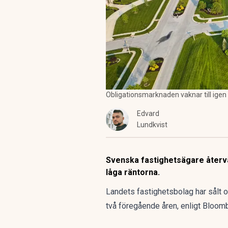
Obligationsmarknaden vaknar till igen n
Edvard
Lundkvist
Svenska fastighetsägare återvän
låga räntorna.
Landets fastighetsbolag har sålt ob
två föregående åren,
enligt Bloom