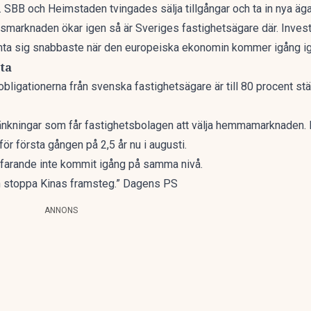
. SBB och Heimstaden tvingades sälja tillgångar och ta in nya ägare 
nsmarknaden ökar igen så är Sveriges fastighetsägare där. Investe
ta sig snabbaste när den europeiska ekonomin kommer igång ig
ta
bligationerna från svenska fastighetsägare är till 80 procent s
nkningar som får fastighetsbolagen att välja hemmamarknaden. H
r första gången på 2,5 år nu i augusti.
ortfarande inte kommit igång på samma nivå.
an stoppa Kinas framsteg.” Dagens PS
ANNONS