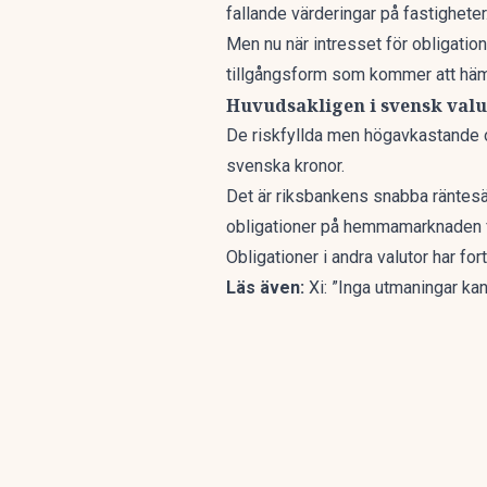
fallande värderingar på fastigheter
Men nu när intresset för obligatio
tillgångsform som kommer att häm
Huvudsakligen i svensk valu
De riskfyllda men högavkastande o
svenska kronor.
Det är riksbankens snabba räntesä
obligationer på hemmamarknaden fö
Obligationer i andra valutor har f
Läs även:
Xi: ”Inga utmaningar k