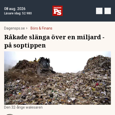
08 aug. 2026
Läsare idag:
52 980
Dagensps.se
Börs & Finans
Råkade slänga över en miljard -
på soptippen
Den 32-årige walesaren