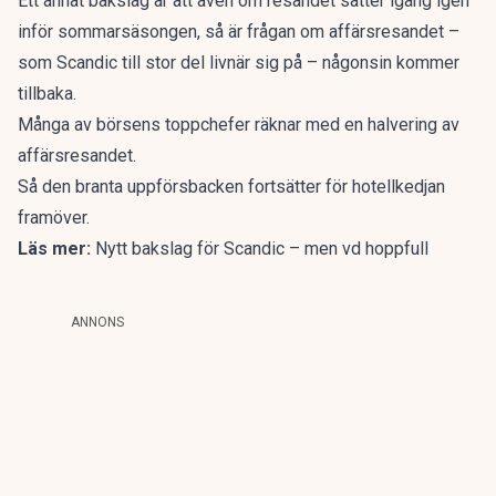
Ett annat bakslag är att även om resandet sätter igång igen
inför sommarsäsongen, så är frågan om affärsresandet –
som Scandic till stor del livnär sig på – någonsin kommer
tillbaka.
Många av börsens toppchefer räknar med en halvering av
affärsresandet.
Så den branta uppförsbacken fortsätter för hotellkedjan
framöver.
Läs mer:
Nytt bakslag för Scandic – men vd hoppfull
ANNONS