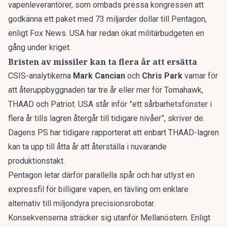
vapenleverantörer, som ombads pressa kongressen att
godkänna ett paket med 73 miljarder dollar till Pentagon,
enligt Fox News
. USA har redan
ökat militärbudgeten
en
gång under kriget.
Bristen av missiler kan ta flera år att ersätta
CSIS-analytikerna
Mark Cancian
och
Chris Park
varnar för
att återuppbyggnaden tar tre år eller mer för Tomahawk,
THAAD och Patriot. USA står inför ”ett sårbarhetsfönster i
flera år tills lagren återgår till tidigare nivåer”, skriver de.
Dagens PS har tidigare rapporterat att enbart THAAD-lagren
kan ta upp till åtta år
att återställa i nuvarande
produktionstakt.
Pentagon letar därför parallella spår och har utlyst en
expressfil för billigare vapen
, en tävling om enklare
alternativ till miljondyra precisionsrobotar.
Konsekvenserna sträcker sig utanför Mellanöstern. Enligt