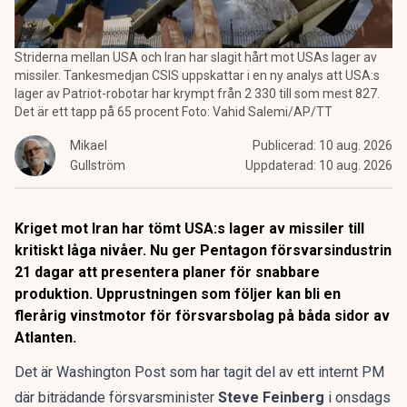
Striderna mellan USA och Iran har slagit hårt mot USAs lager av
missiler. Tankesmedjan CSIS uppskattar i en ny analys att USA:s
lager av Patriot-robotar har krympt från 2 330 till som mest 827.
Det är ett tapp på 65 procent Foto: Vahid Salemi/AP/TT
Mikael
Publicerad:
10 aug. 2026
Gullström
Uppdaterad:
10 aug. 2026
Kriget mot Iran har tömt USA:s lager av missiler till
kritiskt låga nivåer. Nu ger Pentagon försvarsindustrin
21 dagar att presentera planer för snabbare
produktion. Upprustningen som följer kan bli en
flerårig vinstmotor för försvarsbolag på båda sidor av
Atlanten.
Det är Washington Post som har tagit del av ett internt PM
där biträdande försvarsminister
Steve Feinberg
i onsdags