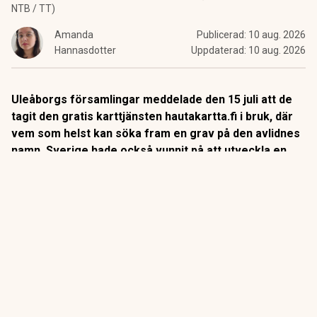
NTB / TT)
Amanda
Publicerad:
10 aug. 2026
Hannasdotter
Uppdaterad:
10 aug. 2026
Uleåborgs församlingar meddelade den 15 juli att de
tagit den gratis karttjänsten hautakartta.fi i bruk, där
vem som helst kan söka fram en grav på den avlidnes
namn. Sverige hade också vunnit på att utveckla en
sådan app.
Sökningen visar begravningsplats och läge på karta.
Används den i mobilen på plats, visas kortaste vägen till
graven. Utöver läget framgår födelse- och dödsdatum samt
namnen på övriga gravsatta i samma grav, enligt
Oulunseurakunnat.fi.
ANNONS