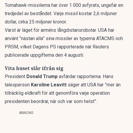
Tomahawk-missilerna har över 1 000 avfyrats, ungefär en
tredjedel av beståndet. Varje missil kostar 2,6 miljoner
dollar, cirka 25 miljoner kronor.
Värst är läget för arméns långdistansrobotar. USA har
använt
”nästan alla” sina missiler
av typerna ATACMS och
PRSM, vilket Dagens PS rapporterade när Reuters
publicerade uppgifterna den 4 augusti.
Vita huset slår ifrån sig
President
Donald Trump
avfärdar rapporterna. Hans
talesperson
Karoline Leavitt
säger att USA har ”mer än
tillräcklig eldkraft för att genomföra varje operation
presidenten beordrar, när och var som helst”.
ANNONS