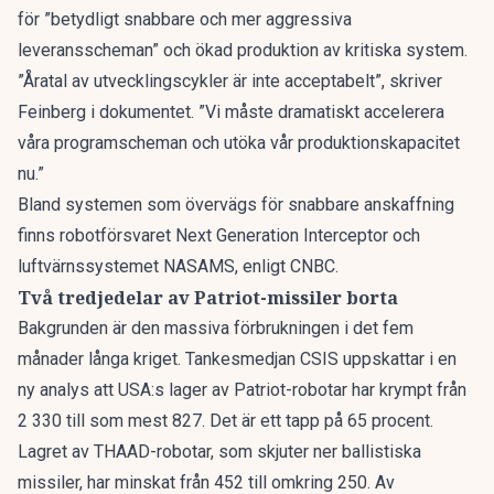
för ”betydligt snabbare och mer aggressiva
leveransscheman” och ökad produktion av kritiska system.
”Åratal av utvecklingscykler är inte acceptabelt”, skriver
Feinberg i dokumentet. ”Vi måste dramatiskt accelerera
våra programscheman och utöka vår produktionskapacitet
nu.”
Bland systemen som övervägs för snabbare anskaffning
finns robotförsvaret Next Generation Interceptor och
luftvärnssystemet NASAMS,
enligt CNBC
.
Två tredjedelar av Patriot-missiler borta
Bakgrunden är den massiva förbrukningen i det fem
månader långa kriget. Tankesmedjan CSIS uppskattar
i en
ny analys
att USA:s lager av Patriot-robotar har krympt från
2 330 till som mest 827. Det är ett tapp på 65 procent.
Lagret av THAAD-robotar, som skjuter ner ballistiska
missiler, har minskat från 452 till omkring 250. Av