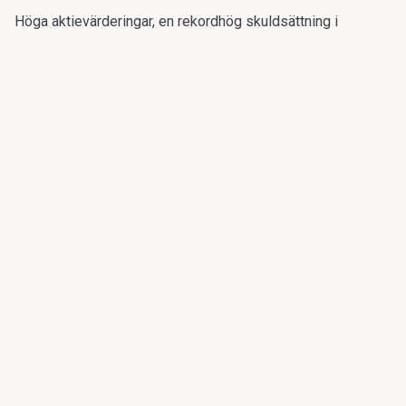
Höga aktievärderingar, en rekordhög skuldsättning i
hedgefonder och stora affärer med statsobligationer
uppges göra det finansiella systemet sårbart.
Det
ger upphov till oro
och JPMorgan-chefen
Jamie
Dimon
varnar för skulden som inte syns.
ANNONS