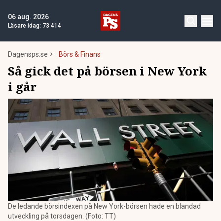
06 aug. 2026
Läsare idag:
73 414
Dagensps.se
Börs & Finans
Så gick det på börsen i New York
i går
De ledande börsindexen på New York-börsen hade en blandad
utveckling på torsdagen. (Foto: TT)