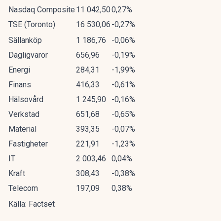
Nasdaq Composite
11 042,50
0,27%
TSE (Toronto)
16 530,06
-0,27%
Sällanköp
1 186,76
-0,06%
Dagligvaror
656,96
-0,19%
Energi
284,31
-1,99%
Finans
416,33
-0,61%
Hälsovård
1 245,90
-0,16%
Verkstad
651,68
-0,65%
Material
393,35
-0,07%
Fastigheter
221,91
-1,23%
IT
2 003,46
0,04%
Kraft
308,43
-0,38%
Telecom
197,09
0,38%
Källa: Factset