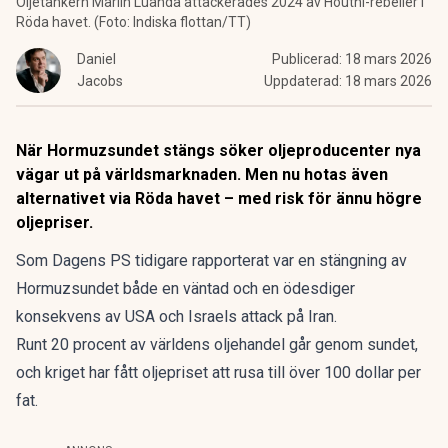
Oljetankern Marlin Luanda attackerades 2024 av Houthi-rebeller i
Röda havet. (Foto: Indiska flottan/TT)
Daniel
Publicerad:
18 mars 2026
Jacobs
Uppdaterad:
18 mars 2026
När Hormuzsundet stängs söker oljeproducenter nya
vägar ut på världsmarknaden. Men nu hotas även
alternativet via Röda havet – med risk för ännu högre
oljepriser.
Som Dagens PS
tidigare rapporterat
var en stängning av
Hormuzsundet både en väntad och en ödesdiger
konsekvens av USA och Israels attack på Iran.
Runt 20 procent av världens oljehandel går genom sundet,
och kriget har fått oljepriset att rusa till över 100 dollar per
fat.