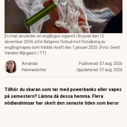
En man använder en engångse-cigarett i Bryssel den 12
december 2024, inför Belgiens förbud mot försäljning av
engångsvapes som trädde i kraft den 1 januari 2025. (Foto: Geert
Vanden Wijngaert / TT)
Amanda
Publicerad:
07 aug. 2026
Hannasdotter
Uppdaterad:
07 aug. 2026
Tillhör du skaran som tar med powerbanks eller vapes
på semestern? Lämna då dessa hemma. Flera
nödlandningar har skett den senaste tiden som beror
på att batterierna fattat eld i planet och utsatt
passagerare för fara.