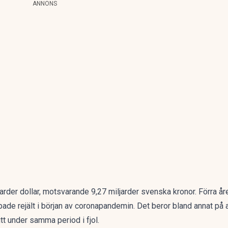
ANNONS
rder dollar, motsvarande 9,27 miljarder svenska kronor. Förra år
ppade rejält i början av coronapandemin. Det beror bland annat på att
nitt under samma period i fjol.