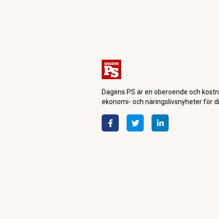
Dagensps.se
Teknik
Flygbolagen sk
pennan