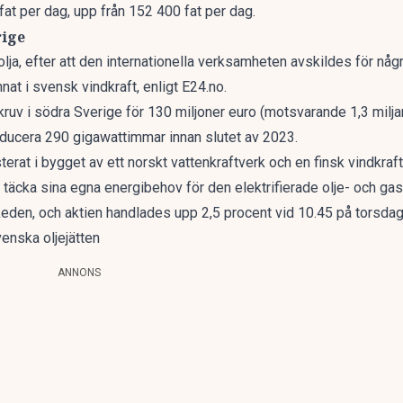
at per dag, upp från 152 400 fat per dag.
rige
lja, efter att den internationella verksamheten avskildes för någ
nnat i svensk vindkraft,
enligt E24.no.
ruv i södra Sverige för 130 miljoner euro (motsvarande 1,3 milja
oducera 290 gigawattimmar innan slutet av 2023.
rat i bygget av ett norskt vattenkraftverk och en finsk vindkraft
tt täcka sina egna energibehov för den elektrifierade olje- och ga
eden, och aktien handlades upp 2,5 procent vid 10.45 på torsdag
enska oljejätten
ANNONS