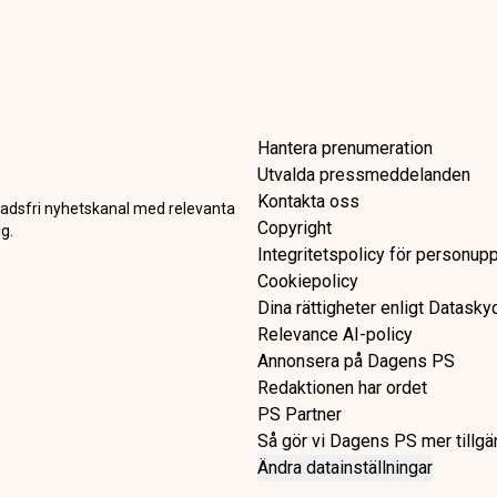
ärper batterivarningarna: Ta