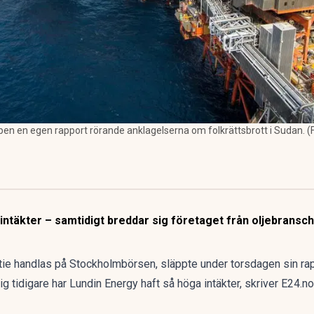
pen en egen rapport rörande anklagelserna om folkrättsbrott i Sudan. (
intäkter – samtidigt breddar sig företaget från oljebransc
tie handlas på Stockholmbörsen, släppte under torsdagen sin rapp
rig tidigare har Lundin Energy haft så höga intäkter,
skriver E24.no