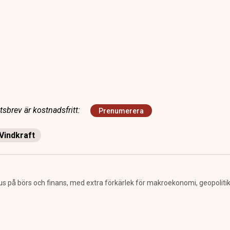
sbrev är kostnadsfritt:
Prenumerera
Vindkraft
us på börs och finans, med extra förkärlek för makroekonomi, geopolitik