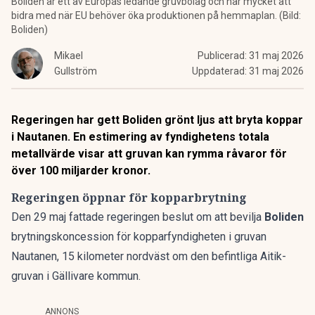
Boliden är ett av Europas ledande gruvbolag och har mycket att
bidra med när EU behöver öka produktionen på hemmaplan. (Bild:
Boliden)
Mikael
Publicerad:
31 maj 2026
Gullström
Uppdaterad:
31 maj 2026
Regeringen har gett Boliden grönt ljus att bryta koppar
i Nautanen. En estimering av fyndighetens totala
metallvärde visar att gruvan kan rymma råvaror för
över 100 miljarder kronor.
Regeringen öppnar för kopparbrytning
Den 29 maj fattade regeringen beslut
om att bevilja
Boliden
brytningskoncession för kopparfyndigheten i gruvan
Nautanen, 15 kilometer nordväst om den befintliga Aitik-
gruvan i Gällivare kommun.
ANNONS