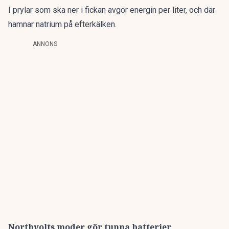
I prylar som ska ner i fickan avgör energin per liter, och där
hamnar natrium på efterkälken.
ANNONS
Northvolts moder gör tunna batterier