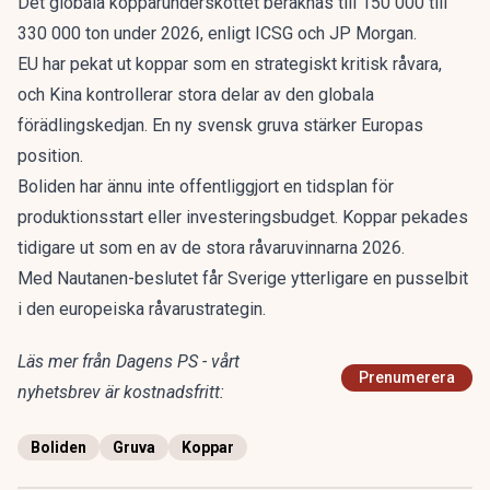
Det
globala kopparunderskottet
beräknas till 150 000 till
330 000 ton under 2026, enligt ICSG och JP Morgan.
EU har pekat ut koppar som en strategiskt kritisk råvara,
och Kina kontrollerar stora delar av den globala
förädlingskedjan. En ny svensk gruva stärker Europas
position.
Boliden har ännu inte offentliggjort en tidsplan för
produktionsstart eller investeringsbudget. Koppar
pekades
tidigare ut som en av de stora råvaruvinnarna 2026
.
Med Nautanen-beslutet får Sverige ytterligare en pusselbit
i den europeiska råvarustrategin.
Läs mer från Dagens PS - vårt
Prenumerera
nyhetsbrev är kostnadsfritt:
Boliden
Gruva
Koppar