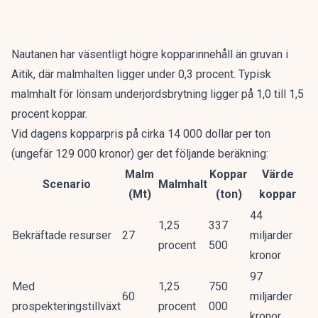
Nautanen har väsentligt högre kopparinnehåll än gruvan i
Aitik, där malmhalten ligger under 0,3 procent. Typisk
malmhalt för lönsam underjordsbrytning ligger på 1,0 till 1,5
procent koppar.
Vid dagens kopparpris på cirka 14 000 dollar per ton
(ungefär 129 000 kronor) ger det följande beräkning:
Malm
Koppar
Värde
Scenario
Malmhalt
(Mt)
(ton)
koppar
44
1,25
337
Bekräftade resurser
27
miljarder
procent
500
kronor
97
Med
1,25
750
60
miljarder
prospekteringstillväxt
procent
000
kronor