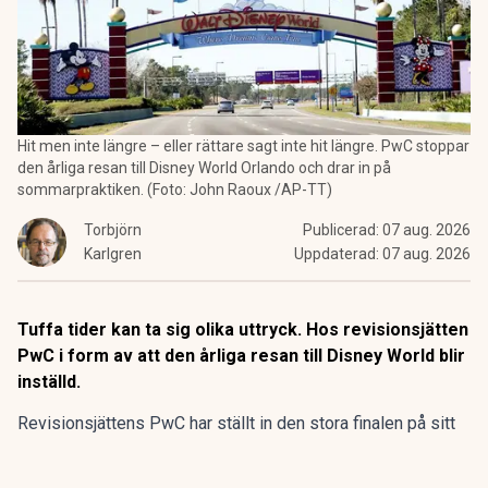
Hit men inte längre – eller rättare sagt inte hit längre. PwC stoppar
den årliga resan till Disney World Orlando och drar in på
sommarpraktiken. (Foto: John Raoux /AP-TT)
Torbjörn
Publicerad:
07 aug. 2026
Karlgren
Uppdaterad:
07 aug. 2026
Tuffa tider kan ta sig olika uttryck. Hos revisionsjätten
PwC i form av att den årliga resan till Disney World blir
inställd.
Revisionsjättens PwC har ställt in den stora finalen på sitt
program för sommarpraktikanterna.
Den flerdagarsresa till Disney World i Orlando som avslutat