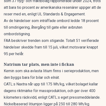
som 37 flyg- och fraktbolag rapporterade under 2024, trots
att bara tio procent av amerikanska resenärer uppger att de
reser med en, enligt UL Standards & Engagement.
Av de händelser som inträffade ombord ledde 18 procent
till omdirigering, återgång till gate eller avbruten
ombordstigning.
FAA beskriver trenden som stigande. Totalt 51 verifierade
händelser skedde fram till 15 juli, vilket motsvarar knappt
95 per helår.
Natrium tar plats, men inte i fickan
Kemin som ska avlasta litium finns i serieproduktion, men
den byggs bara för bilar och elnät.
CATL:s Naxtra når upp till 175 Wh/kg, vilket bolaget kallar
dagens riktmärke för massproduktion, och ger över 400
kilometers räckvidd, enligt CATL:s eget pressmeddelande.
Nickelbaserad litiumjon ligger på 250 till 280 Wh/kg.