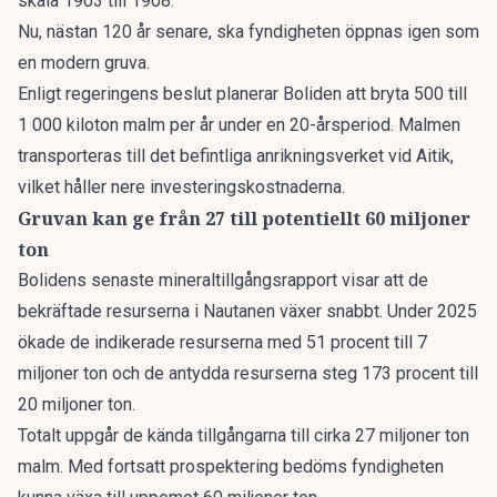
skala 1903 till 1908.
Nu, nästan 120 år senare, ska fyndigheten öppnas igen som
en modern gruva.
Enligt regeringens beslut planerar Boliden att
bryta 500 till
1 000 kiloton malm per år
under en 20-årsperiod. Malmen
transporteras till det
befintliga anrikningsverket vid Aitik
,
vilket håller nere investeringskostnaderna.
Gruvan kan ge från 27 till potentiellt 60 miljoner
ton
Bolidens senaste mineraltillgångsrapport visar att de
bekräftade resurserna i Nautanen växer snabbt. Under 2025
ökade de indikerade resurserna med 51 procent till 7
miljoner ton och de antydda resurserna steg 173 procent till
20 miljoner ton.
Totalt uppgår de kända tillgångarna till cirka 27 miljoner ton
malm. Med fortsatt prospektering bedöms fyndigheten