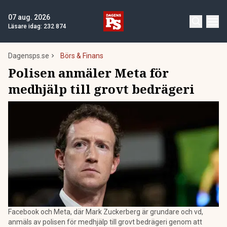
07 aug. 2026
Läsare idag:
232 874
Dagensps.se
Börs & Finans
Polisen anmäler Meta för
medhjälp till grovt bedrägeri
Facebook och Meta, där Mark Zuckerberg är grundare och vd,
anmäls av polisen för medhjälp till grovt bedrägeri genom att