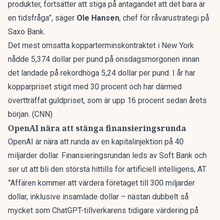
produkter, fortsätter att stiga på antagandet att det bara är
en tidsfråga”, säger
Ole Hansen
, chef för råvarustrategi på
Saxo Bank.
Det mest omsatta kopparterminskontraktet i New York
nådde 5,374 dollar per pund på onsdagsmorgonen innan
det landade på rekordhöga 5,24 dollar per pund. I år har
kopparpriset stigit med 30 procent och har därmed
övertträffat guldpriset, som är upp 16 procent sedan årets
början.
(CNN)
OpenAI nära att stänga finansieringsrunda
OpenAI är nära att runda av en kapitalinjektion på 40
miljarder dollar. Finansieringsrundan leds av Soft Bank och
ser ut att bli den största hittills för artificiell intelligens, AT.
”Affären kommer att värdera företaget till 300 miljarder
dollar, inklusive insamlade dollar – nästan dubbelt så
mycket som ChatGPT-tillverkarens tidigare värdering på