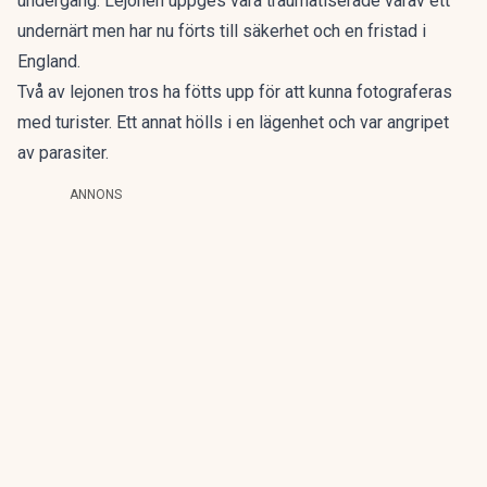
undergång. Lejonen uppges vara traumatiserade varav ett
undernärt men har nu förts till säkerhet och en fristad i
England.
Två av lejonen tros ha fötts upp för att kunna fotograferas
med turister. Ett annat hölls i en lägenhet och var angripet
av parasiter.
ANNONS