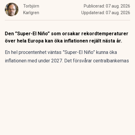
Torbjörn
Publicerad:
07 aug. 2026
Karlgren
Uppdaterad:
07 aug. 2026
Den ”Super-El Niño” som orsakar rekordtemperaturer
över hela Europa kan öka inflationen rejält nästa år.
En hel procentenhet väntas ”Super-El Niño” kunna öka
inflationen med under 2027. Det försvårar centralbankernas
försök att dämpa prisökningarna, varnar en ledande
investmentbank för.
ANNONS
Fem bolag blir en europeisk belysningskoncern.
Emission pågår