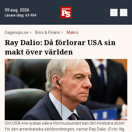
09 aug. 2026
Läsare idag:
63 904
Dagensps.se
Börs & Finans
Makro
Ray Dalio: Då förlorar USA sin
makt över världen
Om USA inte lyckas säkra Hormuzsundet kan det innebära slutet
för den amerikanska världsordningen, varnar Ray Dalio. (Foto: Ng