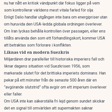
nu har nått en kritisk vändpunkt där fokus ligger på vem
som kontrollerar världens mest vitala farled för olja.
Enligt Dalio handlar utgången inte bara om energipriser utan
om huruvida den
USA-ledda globala ordningen överlever
.
Om Iran lyckas behålla kontrollen över passagen, eller ens
tillåts använda den som ett förhandlingskort, kommer USA
att betraktas som förlorare i konflikten.
Liknas vid en modern Suezkris
Miljardären drar paralleller till historiska imperiers fall och
liknar dagens situation vid Suezkrisen 1956, som
markerade slutet för det brittiska imperiets dominans. Han
pekar på ett mönster från de senaste 500 åren där en
”avgörande slutstrid” ofta avgör om ett imperium
överlever
eller faller
.
Om USA inte kan säkerställa fri lejd genom sundet skickar
det en signal till omvärlden att supermakten saknar