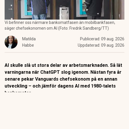
Vi befinner oss närmare bankomatfasen än mobilbankfasen,
säger chefsekonomen om AI (Foto: Fredrik Sandberg/TT)
Matilda
Publicerad:
09 aug. 2026
Habbe
Uppdaterad:
09 aug. 2026
AI skulle slå ut stora delar av arbetsmarknaden. Så lät
varningarna när ChatGPT slog igenom. Nästan fyra år
senare pekar Vanguards chefsekonom på en annan
utveckling – och jämför dagens AI med 1980-talets
bankomater.
När
bankomaterna
började breda ut sig på 1980-talet låg
slutsatsen nära till hands: snart behövs inga
banktjänstemän längre.
Så blev det inte riktigt.