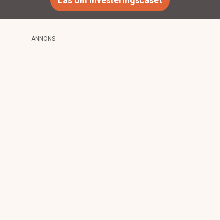
Läs om investeringscaset
ANNONS