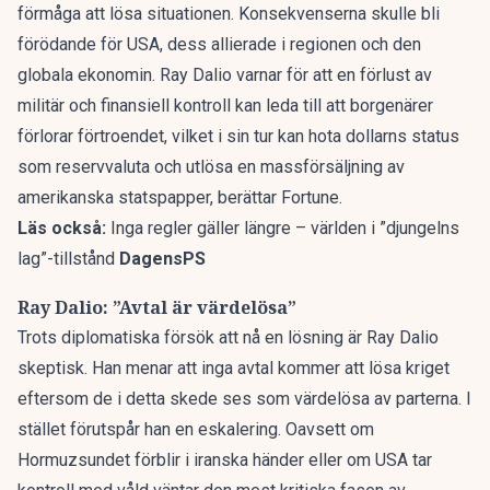
förmåga att lösa situationen. Konsekvenserna skulle bli
förödande för USA
, dess allierade i regionen och den
globala ekonomin. Ray Dalio varnar för att en förlust av
militär och finansiell kontroll kan leda till att borgenärer
förlorar förtroendet, vilket i sin tur kan hota dollarns status
som reservvaluta och utlösa en massförsäljning av
amerikanska statspapper, berättar
Fortune
.
Läs också:
Inga regler gäller längre – världen i ”djungelns
lag”-tillstånd
DagensPS
Ray Dalio: ”Avtal är värdelösa”
Trots diplomatiska försök att nå en lösning är Ray Dalio
skeptisk. Han menar att inga avtal kommer att lösa kriget
eftersom de i detta skede ses som värdelösa av parterna. I
stället förutspår han en eskalering. Oavsett om
Hormuzsundet förblir i iranska händer eller om USA tar