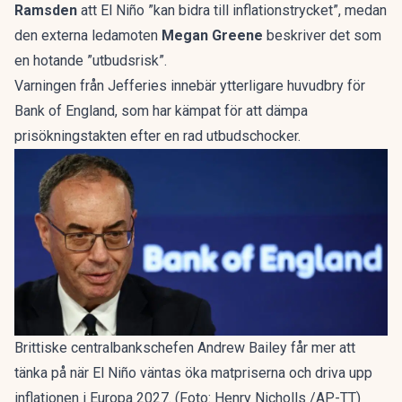
Ramsden
att El Niño ”kan bidra till inflationstrycket”, medan
den externa ledamoten
Megan Greene
beskriver det som
en hotande ”utbudsrisk”.
Varningen från Jefferies innebär ytterligare huvudbry för
Bank of England, som har kämpat för att dämpa
prisökningstakten efter en rad utbudschocker.
Brittiske centralbankschefen Andrew Bailey får mer att
tänka på när El Niño väntas öka matpriserna och driva upp
inflationen i Europa 2027. (Foto: Henry Nicholls /AP-TT)