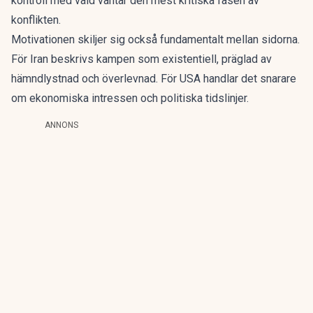
kontroll med våld väntar den mest kritiska fasen av
konflikten.
Motivationen skiljer sig också fundamentalt mellan sidorna.
För Iran beskrivs kampen som existentiell, präglad av
hämndlystnad och överlevnad. För USA handlar det snarare
om ekonomiska intressen och politiska tidslinjer.
ANNONS