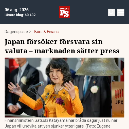
06 aug. 2026
Läsare idag:
60 432
Dagensps.se
Börs & Finans
Japan försöker försvara sin
valuta – marknaden sätter press
Finansministern Satsuki Katayama har bråda dagar just nu när
Japan vill undvika att yen sjunker ytterligare. (Foto: Eugene