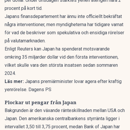
per dollar. Under onsdagen stärktes yenen återigen nära 2
procent på kort tid.
Japans finansdepartement har ännu inte officiellt bekräftat
några interventioner, men myndigheterna har tidigare varnat
för vad de beskriver som spekulativa och ensidiga rörelser
på valutamarknaden.
Enligt
Reuters
kan Japan ha spenderat motsvarande
omkring 35 miljarder dollar vid den första interventionen,
vilket skulle vara den största insatsen sedan sommaren
2024.
Läs mer:
Japans premiärminister lovar agera efter kraftig
yenrörelse. Dagens PS
Plockar ut pengar från Japan
Bakgrunden är den växande ränteskillnaden mellan USA och
Japan. Den amerikanska centralbankens styrränta ligger i
intervallet 3,50 till 3,75 procent, medan Bank of Japan har