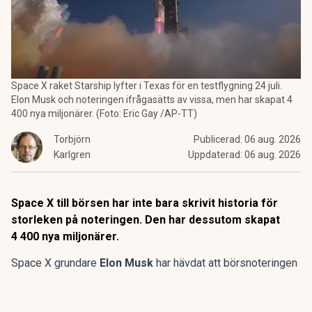
Space X raket Starship lyfter i Texas för en testflygning 24 juli.
Elon Musk och noteringen ifrågasätts av vissa, men har skapat 4
400 nya miljonärer. (Foto: Eric Gay /AP-TT)
Torbjörn
Publicerad:
06 aug. 2026
Karlgren
Uppdaterad:
06 aug. 2026
Space X till börsen har inte bara skrivit historia för
storleken på noteringen. Den har dessutom skapat
4 400 nya miljonärer.
Space X grundare
Elon Musk
har hävdat att börsnoteringen
i juni sannolikt gjort ”flera tusen” anställda till miljonärer.
Enligt mer konkreta beräkningar ska noteringen ha skapat