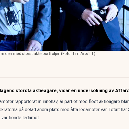
r den med störst aktieportföljer. (Foto: Tim Aro/TT)
dagens största aktieägare, visar en undersökning av
Affär
möter rapporterat in innehav, är partiet med flest aktieägare bl
kraterna på delad andra plats med åtta ledamöter var. Totalt ha
n var tionde ledamot.