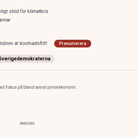
igt stöd för klimatkris
kärmar
sbrev är kostnadsfritt:
Prenumerera
Sverigedemokraterna
d fokus på bland annat privatekonomi.
ANNONS