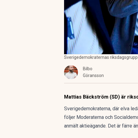
Sverigedemokraternas riksdagsgrupp ä
Bilbo
Göransson
Mattias Bäckström (SD) är riks
Sverigedemokraterna, där elva leda
följer Moderaterna och Socialdemo
anmält aktieägande. Det är färre ä