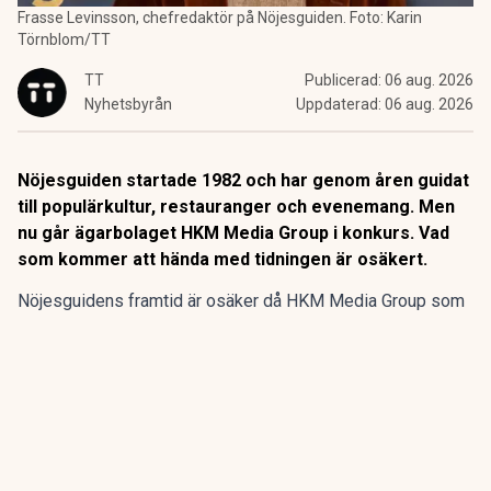
Frasse Levinsson, chefredaktör på Nöjesguiden. Foto: Karin
Törnblom/TT
TT
Publicerad:
06 aug. 2026
Nyhetsbyrån
Uppdaterad:
06 aug. 2026
Nöjesguiden startade 1982 och har genom åren guidat
till populärkultur, restauranger och evenemang. Men
nu går ägarbolaget HKM Media Group i konkurs. Vad
som kommer att hända med tidningen är osäkert.
Nöjesguidens framtid är osäker då HKM Media Group som
äger gratistidningen går i konkurs, enligt SVT
Kulturnyheterna.
Nöjesguiden startade 1982 och har genom åren guidat till
populärkultur, restauranger och evenemang. Men nu går
ägarbolaget HKM Media Group i konkurs. Vad som kommer
att hända med tidningen är osäkert.