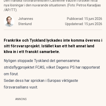
Den franska försvarsministern Catherine Vautrin försöker hitta
nya lösningar i den nuvarande situationen. (Foto: Petros Karadjias
/AP/TT).
Johannes
Publicerad:
15 juni 2026
Stenlund
Uppdaterad:
15 juni 2026
Frankrike och Tyskland lyckades inte komma överens i
sitt försvarsprojekt. Istället kan ett helt annat land
kliva in i ett franskt samarbete.
Nyligen stoppade Tyskland det gemensamma
stridsflygprojektet FCAS, vilket Dagens PS
har rapporterat
om förut
.
Sedan dess har sprickan i Europas viktigaste
försvarsallians vuxit.
ANNONS