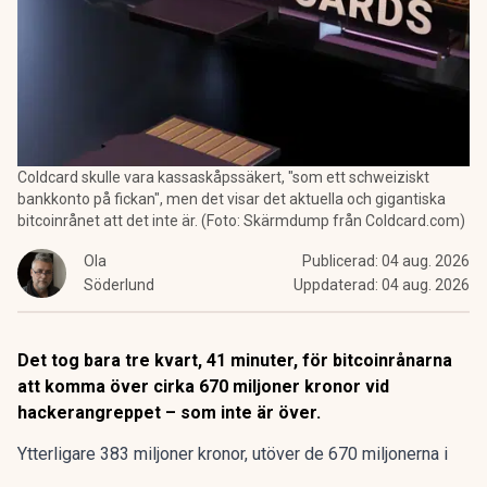
Coldcard skulle vara kassaskåpssäkert, "som ett schweiziskt
bankkonto på fickan", men det visar det aktuella och gigantiska
bitcoinrånet att det inte är. (Foto: Skärmdump från Coldcard.com)
Ola
Publicerad:
04 aug. 2026
Söderlund
Uppdaterad:
04 aug. 2026
Det tog bara tre kvart, 41 minuter, för bitcoinrånarna
att komma över cirka 670 miljoner kronor vid
hackerangreppet – som inte är över.
Ytterligare 383 miljoner kronor, utöver de 670 miljonerna i
bitcoin som försvann initialt
från tusentals konton
i