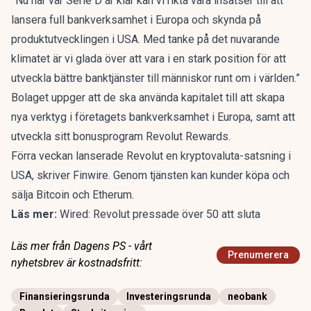
”Nu när vår Serie D är klar kan vi rikta våra insatser till att
lansera full bankverksamhet i Europa och skynda på
produktutvecklingen i USA. Med tanke på det nuvarande
klimatet är vi glada över att vara i en stark position för att
utveckla bättre banktjänster till människor runt om i världen.”
Bolaget uppger att de ska använda kapitalet till att skapa
nya verktyg i företagets bankverksamhet i Europa, samt att
utveckla sitt bonusprogram Revolut Rewards.
Förra veckan lanserade Revolut en kryptovaluta-satsning i
USA, skriver Finwire. Genom tjänsten kan kunder köpa och
sälja Bitcoin och Etherum.
Läs mer:
Wired: Revolut pressade över 50 att sluta
Läs mer från Dagens PS - vårt
Prenumerera
nyhetsbrev är kostnadsfritt:
Finansieringsrunda
Investeringsrunda
neobank