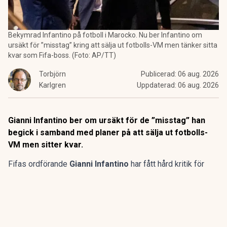
Bekymrad Infantino på fotboll i Marocko. Nu ber Infantino om
ursäkt för ”misstag” kring att sälja ut fotbolls-VM men tänker sitta
kvar som Fifa-boss. (Foto: AP/TT)
Torbjörn
Publicerad:
06 aug. 2026
Karlgren
Uppdaterad:
06 aug. 2026
Gianni Infantino ber om ursäkt för de ”misstag” han
begick i samband med planer på att sälja ut fotbolls-
VM men sitter kvar.
Fifas ordförande
Gianni Infantino
har fått hård kritik för
sina planer att sälja en del av fotbolls-VM till privata
investerare.
Efter kritiken kallade Infantino till ett krismöte i Marocko för
ledningsgruppen, efter att ha dragit tillbaka förslaget.