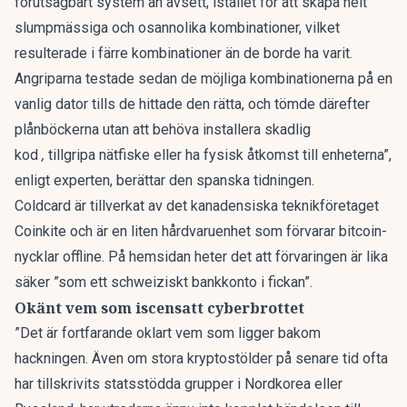
förutsägbart system än avsett, istället för att skapa helt
slumpmässiga och osannolika kombinationer, vilket
resulterade i färre kombinationer än de borde ha varit.
Angriparna testade sedan de möjliga kombinationerna på en
vanlig dator tills de hittade den rätta, och tömde därefter
plånböckerna utan att behöva installera skadlig
kod
,
tillgripa nätfiske eller ha fysisk åtkomst till enheterna”,
enligt experten, berättar den spanska tidningen.
Coldcard är tillverkat av det kanadensiska teknikföretaget
Coinkite och är en liten hårdvaruenhet som förvarar bitcoin-
nycklar offline. På hemsidan heter det att förvaringen är lika
säker ”som ett schweiziskt bankkonto i fickan”.
Okänt vem som iscensatt cyberbrottet
”Det är fortfarande oklart vem som ligger bakom
hackningen. Även om stora kryptostölder på senare tid ofta
har tillskrivits statsstödda grupper i Nordkorea eller