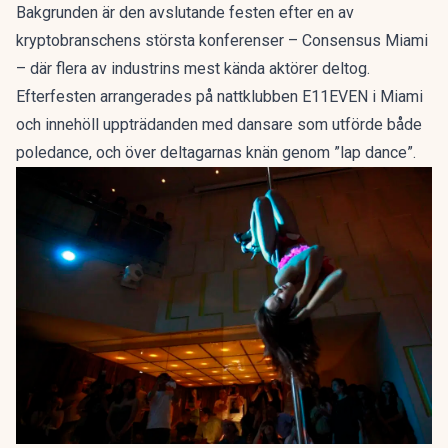
Bakgrunden är den avslutande festen efter en av
kryptobranschens största konferenser – Consensus Miami
– där flera av industrins mest kända aktörer deltog.
Efterfesten arrangerades på nattklubben E11EVEN i Miami
och innehöll uppträdanden med dansare som utförde både
poledance, och över deltagarnas knän genom ”lap dance”.