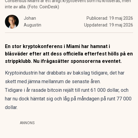
Consensus Miami är ett årligt kryptoevent som nu kritiseras, men
inte av alla. (Foto: CoinDesk)
Johan
Publicerad:
19 maj 2026
Augustin
Uppdaterad:
19 maj 2026
En stor kryptokonferens i Miami har hamnat i
blåsväder efter att dess officiella efterfest hölls på en
strippklubb. Nu ifrågasätter sponsorerna eventet.
Kryptoindustrin har drabbats av bakslag tidigare, det har
skett med jämna mellanrum de senaste åren.
Tidigare i år rasade bitcoin rejält till runt 61 000 dollar, och
har nu dock hämtat sig och låg på måndagen på runt 77 000
dollar.
ANNONS