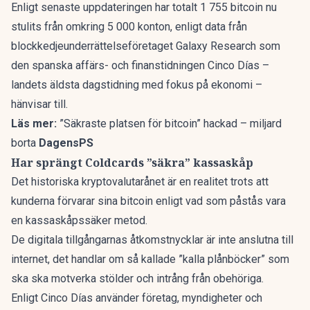
Enligt senaste uppdateringen har totalt 1 755 bitcoin nu
stulits från omkring 5 000 konton, enligt data från
blockkedjeunderrättelseföretaget Galaxy Research som
den spanska affärs- och finanstidningen
Cinco Días
–
landets äldsta dagstidning med fokus på ekonomi –
hänvisar till.
Läs mer:
”Säkraste platsen för bitcoin” hackad – miljard
borta
DagensPS
Har sprängt Coldcards ”säkra” kassaskåp
Det historiska kryptovalutarånet är en realitet trots att
kunderna förvarar sina
bitcoin
enligt vad som påstås vara
en kassaskåpssäker metod.
De digitala tillgångarnas åtkomstnycklar är inte anslutna till
internet, det handlar om så kallade ”kalla plånböcker” som
ska ska motverka stölder och intrång från obehöriga.
Enligt Cinco Días använder företag, myndigheter och