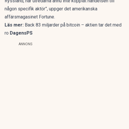
Ryssland, har utredarna ännu inte kopplat händelsen till
någon specifik aktör”, uppger det amerikanska
affärsmagasinet
Fortune
.
Läs mer:
Back 83 miljarder på bitcoin – aktien tar det med
ro
DagensPS
ANNONS