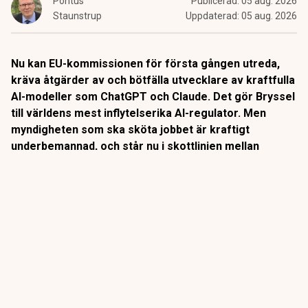
Pontus
Publicerad:
05 aug. 2026
Staunstrup
Uppdaterad:
05 aug. 2026
Nu kan EU-kommissionen för första gången utreda,
kräva åtgärder av och bötfälla utvecklare av kraftfulla
AI-modeller som ChatGPT och Claude. Det gör Bryssel
till världens mest inflytelserika AI-regulator. Men
myndigheten som ska sköta jobbet är kraftigt
underbemannad, och står nu i skottlinjen mellan
Washington och en bransch som utvecklas snabbare
än lagstiftningen hinner med.
Den nya EU-förordningen om AI är världens första
heltäckande lag på området. Och från i söndags kan EU-
kommissionen faktiskt kan använda sina påföljder:
utreda,
kräva rättelser och bötfälla bolag som bryter mot reglerna
ANNONS