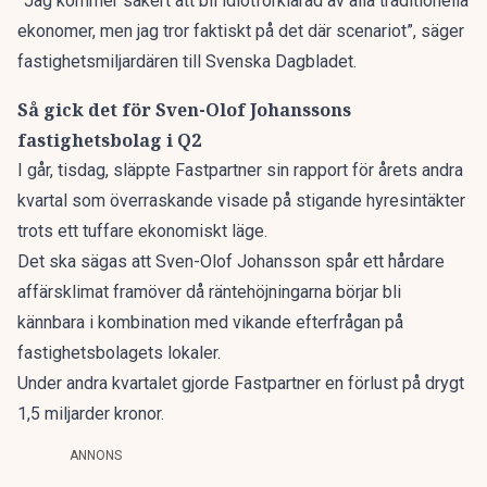
”Jag kommer säkert att bli idiotförklarad av alla traditionella
ekonomer, men jag tror faktiskt på det där scenariot”, säger
fastighetsmiljardären till
Svenska Dagbladet
.
Så gick det för Sven-Olof Johanssons
fastighetsbolag i Q2
I går, tisdag, släppte Fastpartner sin rapport för årets andra
kvartal som överraskande visade på stigande hyresintäkter
trots ett tuffare ekonomiskt läge.
Det ska sägas att Sven-Olof Johansson spår ett hårdare
affärsklimat framöver då räntehöjningarna börjar bli
kännbara i kombination med vikande efterfrågan på
fastighetsbolagets lokaler.
Under andra kvartalet gjorde Fastpartner en förlust på drygt
1,5 miljarder kronor.
ANNONS