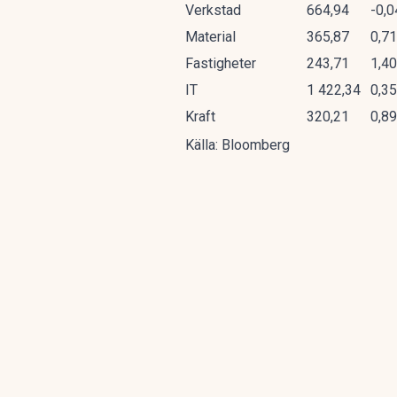
Verkstad
664,94
-0,
Material
365,87
0,7
Fastigheter
243,71
1,4
IT
1 422,34
0,3
Kraft
320,21
0,8
Källa: Bloomberg