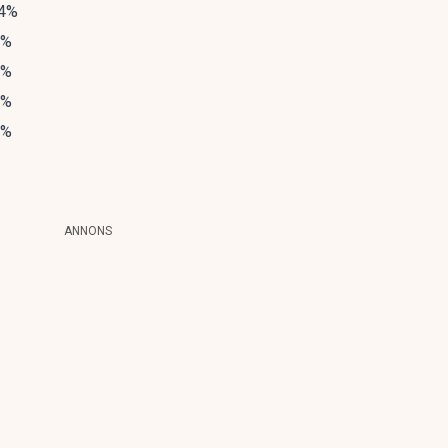
04%
1%
0%
5%
9%
ANNONS