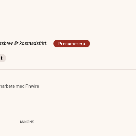
sbrev är kostnadsfritt:
Prenumerera
et
marbete med Finwire
ANNONS