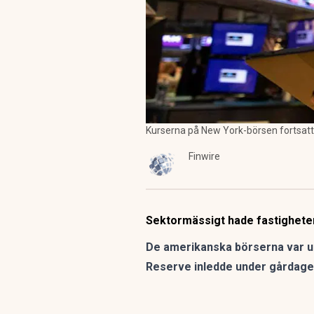
Kurserna på New York-börsen fortsatte
Finwire
Sektormässigt hade fastigheter
De amerikanska börserna var up
Reserve inledde under gårdagen