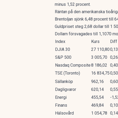
minus 1,52 procent.
Räntan på den amerikanska tioåriga 
Brentoljan sjönk 6,48 procent till 6
Guldpriset steg 2,68 dollar till 1 50
Dollarn försvagades till 1,1070 mo
Index
Kurs
Diff
DJIA 30
27 110,80
0,1
S&P 500
3 005,70
0,2
Nasdaq Composite
8 186,02
0,4
TSE (Toronto)
16 834,75
0,5
Sällanköp
962,16
0,6
Dagligvaror
620,14
0,5
Energi
455,54
-1,
Finans
469,84
0,1
Hälsovård
1 054,78
0,1