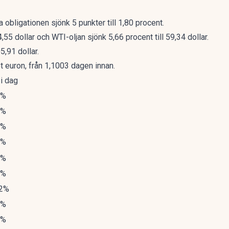
obligationen sjönk 5 punkter till 1,80 procent.
4,55 dollar och WTI-oljan sjönk 5,66 procent till 59,34 dollar.
5,91 dollar.
t euron, från 1,1003 dagen innan.
 i dag
3%
6%
0%
0%
0%
5%
52%
0%
4%