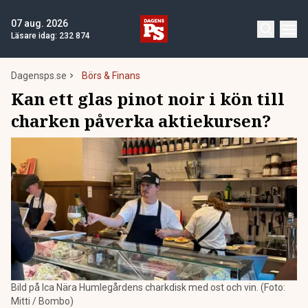
07 aug. 2026
Läsare idag:
232 874
Dagensps.se
Börs & Finans
Kan ett glas pinot noir i kön till
charken påverka aktiekursen?
Bild på Ica Nära Humlegårdens charkdisk med ost och vin. (Foto:
Mitti / Bombo)