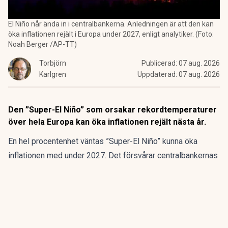
El Niño når ända in i centralbankerna. Anledningen är att den kan
öka inflationen rejält i Europa under 2027, enligt analytiker. (Foto:
Noah Berger /AP-TT)
Torbjörn
Publicerad:
07 aug. 2026
Karlgren
Uppdaterad:
07 aug. 2026
Den ”Super-El Niño” som orsakar rekordtemperaturer
över hela Europa kan öka inflationen rejält nästa år.
En hel procentenhet väntas ”Super-El Niño” kunna öka
inflationen med under 2027. Det försvårar centralbankernas
försök att dämpa prisökningarna, varnar en ledande
investmentbank för.
ANNONS
Fem bolag blir en europeisk belysningskoncern.