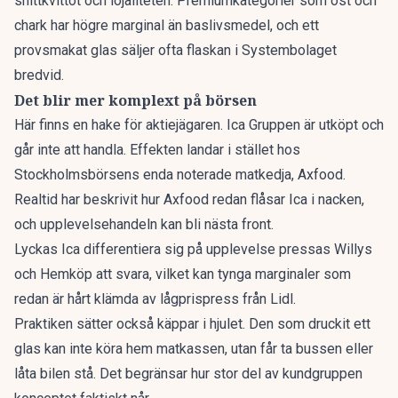
snittkvittot och lojaliteten. Premiumkategorier som ost och
chark har högre marginal än baslivsmedel, och ett
provsmakat glas säljer ofta flaskan i Systembolaget
bredvid.
Det blir mer komplext på börsen
Här finns en hake för aktiejägaren. Ica Gruppen är utköpt och
går inte att handla. Effekten landar i stället hos
Stockholmsbörsens enda noterade matkedja, Axfood
.
Realtid har beskrivit hur
Axfood redan flåsar Ica i nacken
,
och upplevelsehandeln kan bli nästa front.
Lyckas Ica differentiera sig på upplevelse pressas Willys
och Hemköp att svara, vilket kan tynga marginaler som
redan är hårt klämda av lågprispress från Lidl.
Praktiken sätter också käppar i hjulet. Den som druckit ett
glas kan inte köra hem matkassen, utan får ta bussen eller
låta bilen stå. Det begränsar hur stor del av kundgruppen