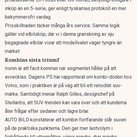
inköp än en 5-serie, ger enligt tyskarnas protokoll en mer
bekymmersfri vardag.
Prisskillnaden täcker många års service. Samma logik
gäller vid elbilsköp, där vi i denna granskning av
sju
begagnade elbilar
visar att modellvalet väger tyngre än
märket.
Kombins sista triumf
Ironin är att facit kommer när segmentet håller på att
avvecklas. Dagens PS har rapporterat om
kombi-döden hos
Volvo
, som i praktiken är på väg att bli ett renodlat suv-
märke. Samtidigt menar Ralph Gilles, designchef på
Stellantis, att
SUV-trenden kan vara över
och att kunderna
åter frågar efter sedaner och lägre bilar.
AUTO BILD konstaterar att kombin fortfarande slår suven
på de praktiska punkterna. Den ger mer lastvolym i
förhållande till yttermåtten, väger mindre, drar mindre