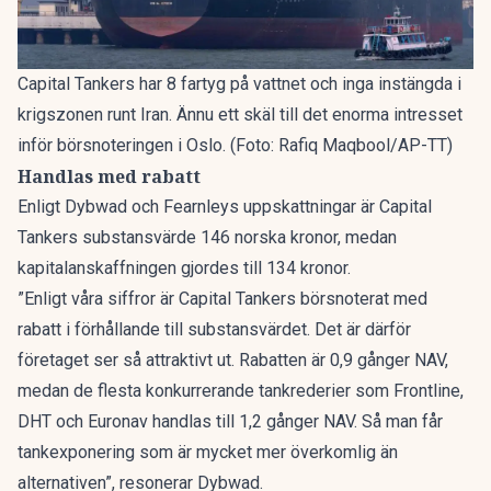
Capital Tankers har 8 fartyg på vattnet och inga instängda i
krigszonen runt Iran. Ännu ett skäl till det enorma intresset
inför börsnoteringen i Oslo. (Foto: Rafiq Maqbool/AP-TT)
Handlas med rabatt
Enligt Dybwad och Fearnleys uppskattningar är Capital
Tankers substansvärde 146 norska kronor, medan
kapitalanskaffningen gjordes till 134 kronor.
”Enligt våra siffror är Capital Tankers börsnoterat med
rabatt i förhållande till substansvärdet. Det är därför
företaget ser så attraktivt ut. Rabatten är 0,9 gånger NAV,
medan de flesta konkurrerande tankrederier som Frontline,
DHT och Euronav handlas till 1,2 gånger NAV. Så man får
tankexponering som är mycket mer överkomlig än
alternativen”, resonerar Dybwad.