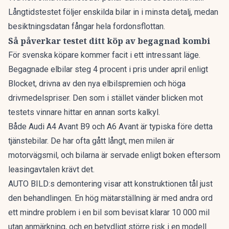
Långtidstestet följer enskilda bilar in i minsta detalj, medan
besiktningsdatan fångar hela fordonsflottan.
Så påverkar testet ditt köp av begagnad kombi
För svenska köpare kommer facit i ett intressant läge.
Begagnade elbilar
steg 4 procent
i pris under april enligt
Blocket, drivna av den nya elbilspremien och höga
drivmedelspriser. Den som i stället vänder blicken mot
testets vinnare hittar en annan sorts kalkyl.
Både Audi A4 Avant B9 och A6 Avant är typiska före detta
tjänstebilar. De har ofta gått långt, men milen är
motorvägsmil, och bilarna är servade enligt boken eftersom
leasingavtalen krävt det.
AUTO BILD:s demontering visar att konstruktionen tål just
den behandlingen. En hög mätarställning är med andra ord
ett mindre problem i en bil som bevisat klarar 10 000 mil
utan anmärkning, och en betydligt större risk i en modell