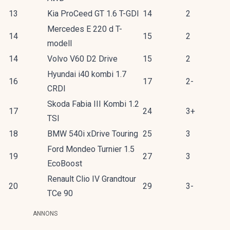
13
Kia ProCeed GT 1.6 T-GDI
14
2
Mercedes E 220 d T-
14
15
2
modell
14
Volvo V60 D2 Drive
15
2
Hyundai i40 kombi 1.7
16
17
2-
CRDI
Skoda Fabia III Kombi 1.2
17
24
3+
TSI
18
BMW 540i xDrive Touring
25
3
Ford Mondeo Turnier 1.5
19
27
3
EcoBoost
Renault Clio IV Grandtour
20
29
3-
TCe 90
ANNONS