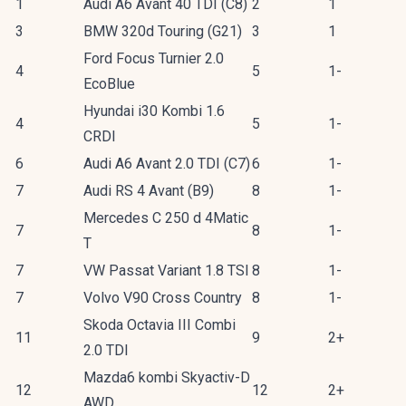
1
Audi A6 Avant 40 TDI (C8)
2
1
3
BMW 320d Touring (G21)
3
1
Ford Focus Turnier 2.0
4
5
1-
EcoBlue
Hyundai i30 Kombi 1.6
4
5
1-
CRDI
6
Audi A6 Avant 2.0 TDI (C7)
6
1-
7
Audi RS 4 Avant (B9)
8
1-
Mercedes C 250 d 4Matic
7
8
1-
T
7
VW Passat Variant 1.8 TSI
8
1-
7
Volvo V90 Cross Country
8
1-
Skoda Octavia III Combi
11
9
2+
2.0 TDI
Mazda6 kombi Skyactiv-D
12
12
2+
AWD