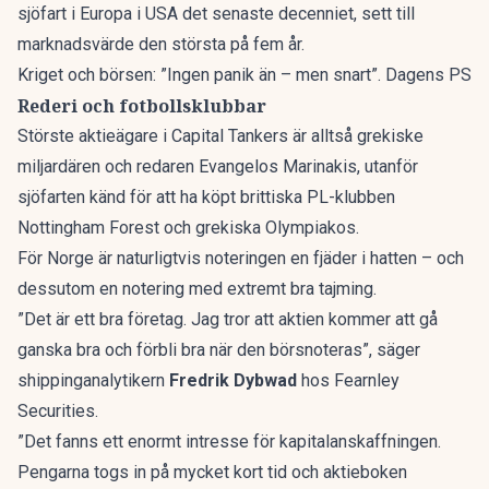
sjöfart i Europa i USA det senaste decenniet, sett till
marknadsvärde den största på fem år.
Kriget och börsen: ”Ingen panik än – men snart”. Dagens PS
Rederi och fotbollsklubbar
Störste aktieägare i Capital Tankers är alltså grekiske
miljardären och redaren Evangelos Marinakis, utanför
sjöfarten känd för att ha köpt brittiska PL-klubben
Nottingham Forest och grekiska Olympiakos.
För Norge är naturligtvis noteringen en fjäder i hatten – och
dessutom en notering med extremt bra tajming.
”Det är ett bra företag. Jag tror att aktien kommer att gå
ganska bra och förbli bra när den börsnoteras”, säger
shippinganalytikern
Fredrik Dybwad
hos Fearnley
Securities.
”Det fanns ett enormt intresse för kapitalanskaffningen.
Pengarna togs in på mycket kort tid och aktieboken