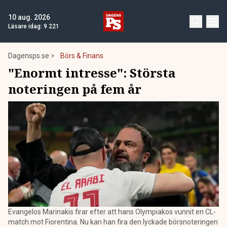
10 aug. 2026
Läsare idag:
9 221
Dagensps.se
Börs & Finans
"Enormt intresse": Största
noteringen på fem år
Evangelos Marinakis firar efter att hans Olympiakos vunnit en CL-
match mot Fiorentina. Nu kan han fira den lyckade börsnoteringen