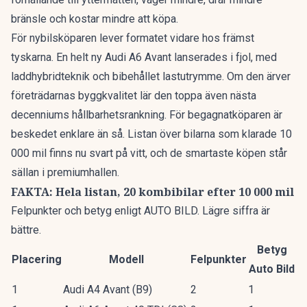
bränsle och kostar mindre att köpa.
För nybilsköparen lever formatet vidare hos främst
tyskarna. En
helt ny Audi A6 Avant
lanserades i fjol, med
laddhybridteknik och bibehållet lastutrymme. Om den ärver
företrädarnas byggkvalitet lär den toppa även nästa
decenniums hållbarhetsrankning. För begagnatköparen är
beskedet enklare än så. Listan över bilarna som klarade 10
000 mil finns nu svart på vitt, och de smartaste köpen står
sällan i premiumhallen.
FAKTA: Hela listan, 20 kombibilar efter 10 000 mil
Felpunkter och betyg enligt AUTO BILD. Lägre siffra är
bättre.
Betyg
Placering
Modell
Felpunkter
Auto Bild
1
Audi A4 Avant (B9)
2
1