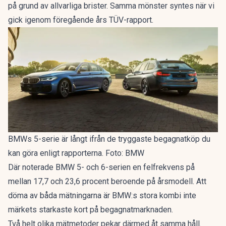
på grund av allvarliga brister. Samma mönster syntes när vi
gick igenom
föregående års TÜV-rapport
.
BMWs 5-serie är långt ifrån de tryggaste begagnatköp du
kan göra enligt rapporterna. Foto: BMW
Där noterade BMW 5- och 6-serien en felfrekvens på
mellan 17,7 och 23,6 procent beroende på årsmodell. Att
döma av båda mätningarna är BMW:s stora kombi inte
märkets starkaste kort på begagnatmarknaden.
Två helt olika mätmetoder pekar därmed åt samma håll.