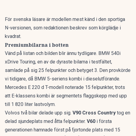
För svenska läsare är modellen mest känd i den sportiga
N-versionen, som redaktionen beskrev som
körglädje i
kvadrat
.
Premiumbilarna i botten
Vänd på listan och bilden blir ännu tydligare. BMW 540i
xDrive Touring, en av de dyraste bilarna i testfältet,
samlade på sig 25 felpunkter och betyget 3. Den provkörde
vi tidigare, då
BMW 5-seriens kombi
i dieselutförande.
Mercedes E 220 d T-modell noterade 15 felpunkter, trots
att
E-klassens kombi
är segmentets flaggskepp med upp
till 1 820 liter lastvolym.
Volvos två bilar delade upp sig.
V90 Cross Country
tog en
delad sjundeplats med åtta felpunkter.
V60
i första
generationen hamnade först på fjortonde plats med 15