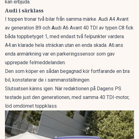
kan erbjuda.
Audi i särklass
I toppen tronar två bilar från samma märke. Audi A4 Avant
av generation B9 och
A
udi A6 Avant 40 TDI av typen C8 fick
båda toppbetyget 1, med endast två felpunkter vardera.
A4:an klarade hela sträckan utan en enda skada. A6:ans
enda anmärkning var en parkeringssensor som gav
upprepade felmeddelanden.
Den som köper en sådan begagnad kör fortfarande en bra
bil, konstaterar de i sammanställningen.
Slutsatsen känns igen. När redaktionen på Dagens PS
testade just den generationen, med samma 40 TDI-motor,
löd omdömet
toppklass
.