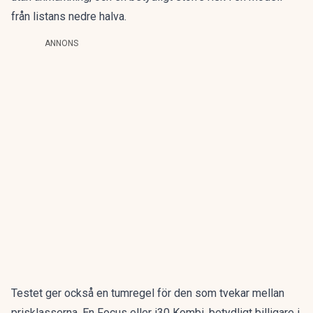
från listans nedre halva.
ANNONS
Testet ger också en tumregel för den som tvekar mellan
prisklasserna. En Focus eller i30 Kombi, betydligt billigare i