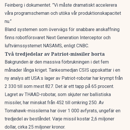
Feinberg i dokumentet. ”Vi måste dramatiskt accelerera
våra programscheman och utöka vår produktionskapacitet
nu.”
Bland systemen som övervägs för snabbare anskaffning
finns robotförsvaret Next Generation Interceptor och
luftvärnssystemet NASAMS,
enligt CNBC
.
Två tredjedelar av Patriot-missiler borta
Bakgrunden är den massiva förbrukningen i det fem
månader långa kriget. Tankesmedjan CSIS uppskattar
i en
ny analys
att USA:s lager av Patriot-robotar har krympt från
2 330 till som mest 827. Det är ett tapp på 65 procent.
Lagret av THAAD-robotar, som skjuter ner ballistiska
missiler, har minskat från 452 till omkring 250. Av
Tomahawk-missilerna har över 1 000 avfyrats, ungefär en
tredjedel av beståndet. Varje missil kostar 2,6 miljoner
dollar, cirka 25 miljoner kronor.