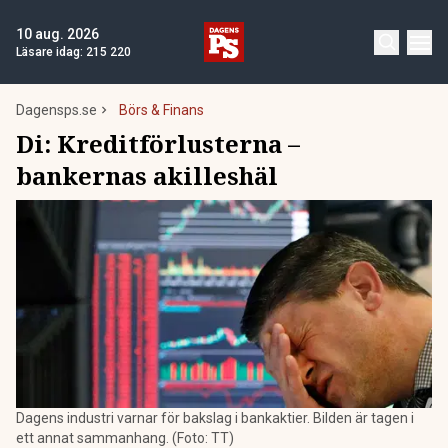
10 aug. 2026
Läsare idag:
215 220
Dagensps.se
Börs & Finans
Di: Kreditförlusterna –
bankernas akilleshäl
Dagens industri varnar för bakslag i bankaktier. Bilden är tagen i
ett annat sammanhang. (Foto: TT)