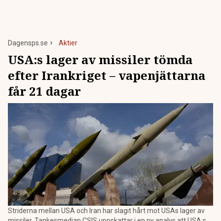
Dagensps.se
Aktier
USA:s lager av missiler tömda
efter Irankriget – vapenjättarna
får 21 dagar
Striderna mellan USA och Iran har slagit hårt mot USAs lager av
missiler. Tankesmedjan CSIS uppskattar i en ny analys att USA:s