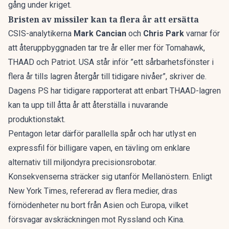
gång under kriget.
Bristen av missiler kan ta flera år att ersätta
CSIS-analytikerna
Mark Cancian
och
Chris Park
varnar för
att återuppbyggnaden tar tre år eller mer för Tomahawk,
THAAD och Patriot. USA står inför ”ett sårbarhetsfönster i
flera år tills lagren återgår till tidigare nivåer”, skriver de.
Dagens PS har tidigare rapporterat att enbart THAAD-lagren
kan ta upp till åtta år
att återställa i nuvarande
produktionstakt.
Pentagon letar därför parallella spår och har utlyst en
expressfil för billigare vapen
, en tävling om enklare
alternativ till miljondyra precisionsrobotar.
Konsekvenserna sträcker sig utanför Mellanöstern. Enligt
New York Times, refererad av flera medier, dras
förnödenheter nu bort från Asien och Europa, vilket
försvagar avskräckningen mot Ryssland och Kina.