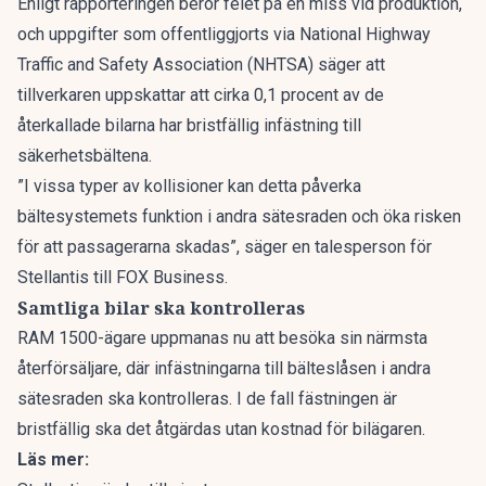
Enligt rapporteringen beror felet på en miss vid produktion,
och uppgifter som offentliggjorts via National Highway
Traffic and Safety Association (NHTSA) säger att
tillverkaren uppskattar att cirka 0,1 procent av de
återkallade bilarna har bristfällig infästning till
säkerhetsbältena.
”I vissa typer av kollisioner kan detta påverka
bältesystemets funktion i andra sätesraden och öka risken
för att passagerarna skadas”, säger en talesperson för
Stellantis till
FOX Business
.
Samtliga bilar ska kontrolleras
RAM 1500-ägare uppmanas nu att besöka sin närmsta
återförsäljare, där infästningarna till bälteslåsen i andra
sätesraden ska kontrolleras. I de fall fästningen är
bristfällig ska det åtgärdas utan kostnad för bilägaren.
Läs mer: