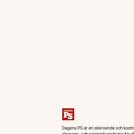
Dagensps.se
Börsnoteringar
IPO-febern loc