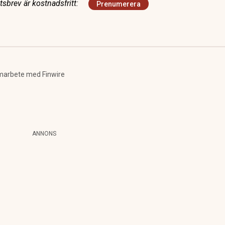
sbrev är kostnadsfritt:
Prenumerera
marbete med Finwire
ANNONS