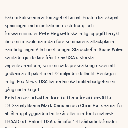
Bakom kulisserna är tonläget ett annat. Bristen har skapat
spänningar i administrationen, och Trump och
försvarsminister
Pete Hegseth
ska enligt uppgift ha
rykt
ihop om missilerna
redan före sommarens attackplaner.
Samtidigt jagar Vita huset pengar. Stabschefen
Susie Wiles
samlade i juli ledare från 17 av USA:s största
vapenleverantörer, som ombads pressa kongressen att
godkänna ett paket med 73 miljarder dollar till Pentagon,
enligt Fox News
. USA har redan
ökat militärbudgeten
en
gång under kriget.
Bristen av missiler kan ta flera år att ersätta
CSIS-analytikerna
Mark Cancian
och
Chris Park
varnar för
att återuppbyggnaden tar tre år eller mer för Tomahawk,
THAAD och Patriot. USA står inför ”ett sårbarhetsfönster i