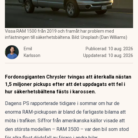
Vissa RAM 1500 från 2019 och framåt har problem med
infästningen till säkerhetsbältena. Bild: Unsplash (Dan Williams)
Emil
Publicerad:
10 aug. 2026
Karlsson
Uppdaterad:
10 aug. 2026
Fordonsgiganten Chrysler tvingas att återkalla nästan
1,5 miljoner pickups efter att det uppdagats ett fel i
hur säkerhetsbältena fästs i karossen.
Dagens PS rapporterade tidigare i sommar om hur de
enorma
RAM-pickupsen är bland de farligaste bilarna att
möta i trafiken
. Siffror från amerikanska källor visade att
den största modellen – RAM 3500 – var den bil som stod
för allra flest dödsfall av förare i andra bilar.