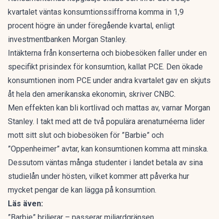
kvartalet väntas konsumtionssiffrorna komma in 1,9
procent högre än under föregående kvartal, enligt
investmentbanken Morgan Stanley.
Intäkterna från konserterna och biobesöken faller under en
specifikt prisindex för konsumtion, kallat PCE. Den ökade
konsumtionen inom PCE under andra kvartalet gav en skjuts
åt hela den amerikanska ekonomin, skriver
CNBC.
Men effekten kan bli kortlivad och mattas av, varnar Morgan
Stanley. I takt med att de två populära arenaturnéerna lider
mott sitt slut och biobesöken för ”Barbie” och
”Oppenheimer” avtar, kan konsumtionen komma att minska.
Dessutom väntas många studenter i landet betala av sina
studielån under hösten, vilket kommer att påverka hur
mycket pengar de kan lägga på konsumtion.
Läs även:
”Barbie” briljerar – passerar miljardgränsen