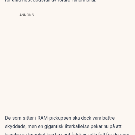
ANNONS
De som sitter i RAM-pickupsen ska dock vara bättre
skyddade, men en gigantisk återkallelse pekar nu på att
känslan av trygghet kan ha varit falsk – i alla fall för de som