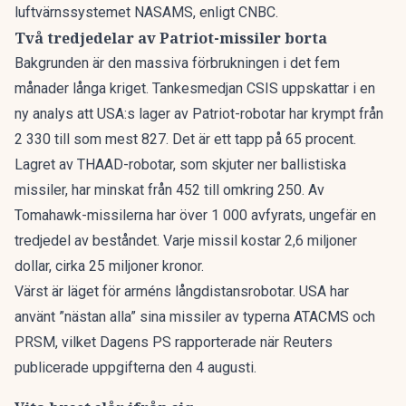
luftvärnssystemet NASAMS,
enligt CNBC
.
Två tredjedelar av Patriot-missiler borta
Bakgrunden är den massiva förbrukningen i det fem
månader långa kriget. Tankesmedjan CSIS uppskattar
i en
ny analys
att USA:s lager av Patriot-robotar har krympt från
2 330 till som mest 827. Det är ett tapp på 65 procent.
Lagret av THAAD-robotar, som skjuter ner ballistiska
missiler, har minskat från 452 till omkring 250. Av
Tomahawk-missilerna har över 1 000 avfyrats, ungefär en
tredjedel av beståndet. Varje missil kostar 2,6 miljoner
dollar, cirka 25 miljoner kronor.
Värst är läget för arméns långdistansrobotar. USA har
använt
”nästan alla” sina missiler
av typerna ATACMS och
PRSM, vilket Dagens PS rapporterade när Reuters
publicerade uppgifterna den 4 augusti.