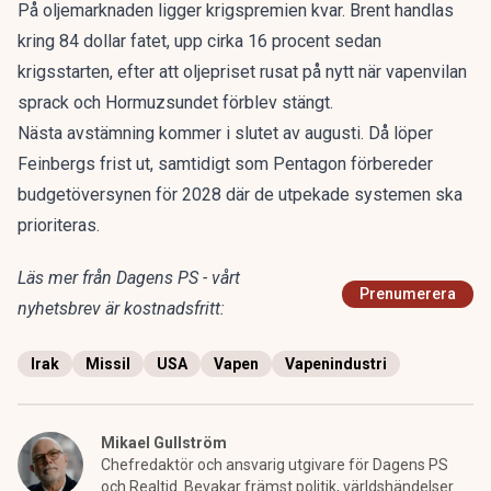
På oljemarknaden ligger krigspremien kvar. Brent handlas
kring 84 dollar fatet, upp cirka 16 procent sedan
krigsstarten, efter att
oljepriset rusat på nytt
när vapenvilan
sprack och Hormuzsundet förblev stängt.
Nästa avstämning kommer i slutet av augusti. Då löper
Feinbergs frist ut, samtidigt som Pentagon förbereder
budgetöversynen för 2028 där de utpekade systemen ska
prioriteras.
Läs mer från Dagens PS - vårt
Prenumerera
nyhetsbrev är kostnadsfritt:
Irak
Missil
USA
Vapen
Vapenindustri
Mikael Gullström
Chefredaktör och ansvarig utgivare för Dagens PS
och Realtid. Bevakar främst politik, världshändelser