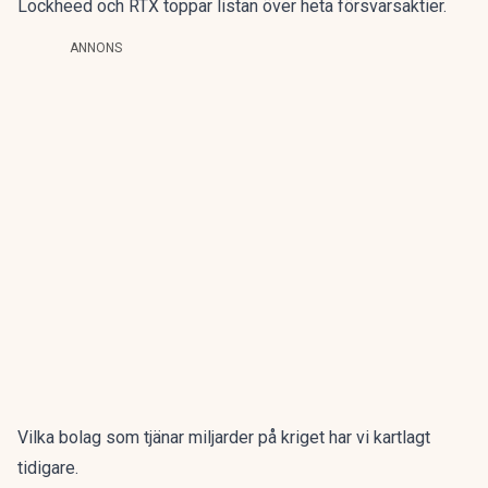
Lockheed och RTX toppar listan över
heta försvarsaktier
.
ANNONS
Vilka bolag som
tjänar miljarder på kriget
har vi kartlagt
tidigare.