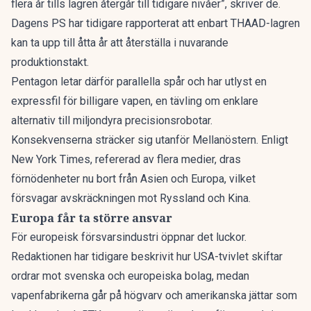
flera år tills lagren återgår till tidigare nivåer”, skriver de.
Dagens PS har tidigare rapporterat att enbart THAAD-lagren
kan ta upp till åtta år
att återställa i nuvarande
produktionstakt.
Pentagon letar därför parallella spår och har utlyst en
expressfil för billigare vapen
, en tävling om enklare
alternativ till miljondyra precisionsrobotar.
Konsekvenserna sträcker sig utanför Mellanöstern. Enligt
New York Times, refererad av flera medier, dras
förnödenheter nu bort från Asien och Europa, vilket
försvagar avskräckningen mot Ryssland och Kina.
Europa får ta större ansvar
För europeisk försvarsindustri öppnar det luckor.
Redaktionen har tidigare beskrivit hur
USA-tvivlet skiftar
ordrar
mot svenska och europeiska bolag, medan
vapenfabrikerna går på högvarv
och amerikanska jättar som