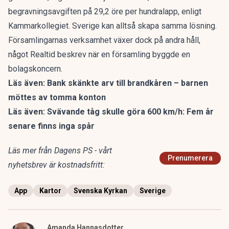
begravningsavgiften på 29,2 öre per hundralapp, enligt
Kammarkollegiet. Sverige kan alltså skapa samma lösning.
Församlingarnas verksamhet växer dock på andra håll,
något
Realtid beskrev när en församling byggde en
bolagskoncern
.
Läs även:
Bank skänkte arv till brandkåren – barnen
möttes av tomma konton
Läs även:
Svävande tåg skulle göra 600 km/h: Fem år
senare finns inga spår
Läs mer från Dagens PS - vårt
Prenumerera
nyhetsbrev är kostnadsfritt:
App
Kartor
Svenska Kyrkan
Sverige
Amanda Hannasdotter