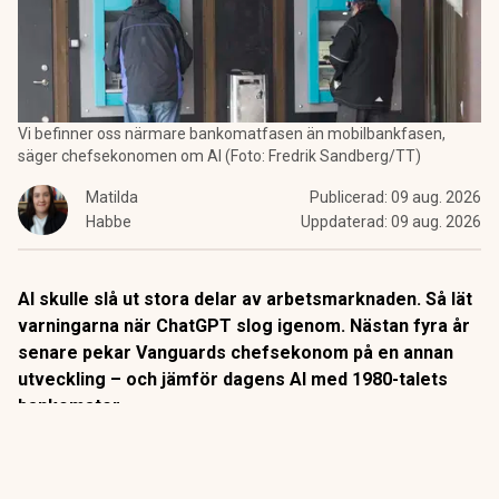
Vi befinner oss närmare bankomatfasen än mobilbankfasen,
säger chefsekonomen om AI (Foto: Fredrik Sandberg/TT)
Matilda
Publicerad:
09 aug. 2026
Habbe
Uppdaterad:
09 aug. 2026
AI skulle slå ut stora delar av arbetsmarknaden. Så lät
varningarna när ChatGPT slog igenom. Nästan fyra år
senare pekar Vanguards chefsekonom på en annan
utveckling – och jämför dagens AI med 1980-talets
bankomater.
När
bankomaterna
började breda ut sig på 1980-talet låg
slutsatsen nära till hands: snart behövs inga