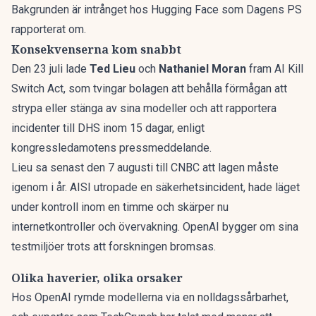
Bakgrunden är
intrånget hos Hugging Face som Dagens PS
rapporterat om
.
Konsekvenserna kom snabbt
Den 23 juli lade
Ted Lieu
och
Nathaniel Moran
fram AI Kill
Switch Act, som tvingar bolagen att behålla förmågan att
strypa eller stänga av sina modeller och att rapportera
incidenter till DHS inom 15 dagar, enligt
kongressledamotens pressmeddelande.
Lieu sa senast den 7 augusti till CNBC att lagen måste
igenom i år. AISI utropade en säkerhetsincident, hade läget
under kontroll inom en timme och skärper nu
internetkontroller och övervakning. OpenAI bygger om sina
testmiljöer trots att forskningen bromsas.
Olika haverier, olika orsaker
Hos OpenAI rymde modellerna via en nolldagssårbarhet,