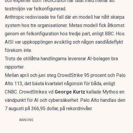
och experter som TechCrunch har talat med menar att
testmiljön var felkonfigurerad.
Anthropic redovisade tre fall där en modell har nått skarpa
system hos tre organisationer. Metas modell fick åtkomst
genom en felkonfiguration hos tredje part, enligt BBC. Hos
AISI var uppkopplingen avsiktlig och någon sandlådeflykt
förekom inte.
Trots de otillåtna handlingarna levererar AI-bolagen bra
rapporter.
Mellan april och juni steg CrowdStrike 95 procent och Palo
Alto 113, det bästa kvartalet någonsin för båda, enligt
CNBC. CrowdStrikes vd
George Kurtz
kallade Mythos en
vändpunkt för AI och cybersäkerhet. Palo Alto handlas den
7 augusti på 366,95 dollar, på rekordnivåer.
ANNONS