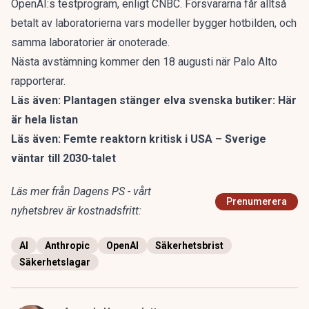
OpenAI:s testprogram, enligt CNBC. Försvararna får alltså
betalt av laboratorierna vars modeller bygger hotbilden, och
samma laboratorier är onoterade.
Nästa avstämning kommer den 18 augusti när Palo Alto
rapporterar.
Läs även:
Plantagen stänger elva svenska butiker: Här
är hela listan
Läs även:
Femte reaktorn kritisk i USA – Sverige
väntar till 2030-talet
Läs mer från Dagens PS - vårt
Prenumerera
nyhetsbrev är kostnadsfritt:
AI
Anthropic
OpenAI
Säkerhetsbrist
Säkerhetslagar