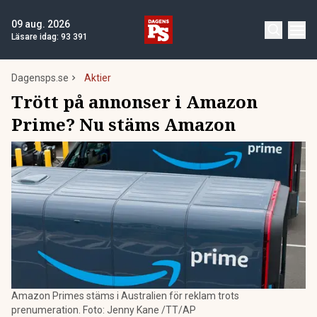
09 aug. 2026
Läsare idag:
93 391
Dagensps.se
Aktier
Trött på annonser i Amazon
Prime? Nu stäms Amazon
Amazon Primes stäms i Australien för reklam trots
prenumeration. Foto: Jenny Kane /TT/AP