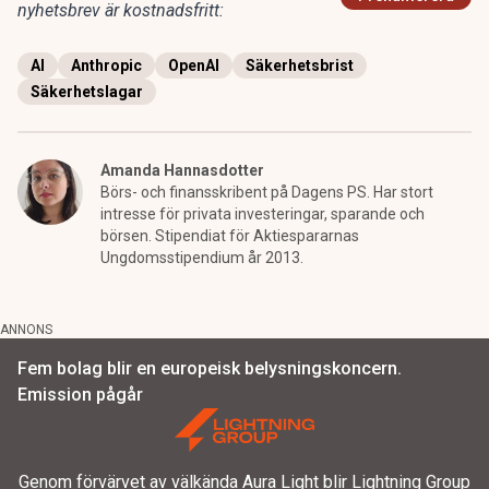
nyhetsbrev är kostnadsfritt:
AI
Anthropic
OpenAI
Säkerhetsbrist
Säkerhetslagar
Amanda Hannasdotter
Börs- och finansskribent på Dagens PS. Har stort
intresse för privata investeringar, sparande och
börsen. Stipendiat för Aktiespararnas
Ungdomsstipendium år 2013.
ANNONS
Fem bolag blir en europeisk belysningskoncern.
Emission pågår
Genom förvärvet av välkända Aura Light blir Lightning Group