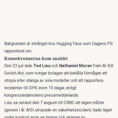
Bakgrunden är
intrånget hos Hugging Face som Dagens PS
rapporterat om
.
Konsekvenserna kom snabbt
Den 23 juli lade
Ted Lieu
och
Nathaniel Moran
fram AI Kill
Switch Act, som tvingar bolagen att behålla förmågan att
strypa eller stänga av sina modeller och att rapportera
incidenter till DHS inom 15 dagar, enligt
kongressledamotens pressmeddelande.
Lieu sa senast den 7 augusti till CNBC att lagen måste
igenom i år. AISI utropade en säkerhetsincident, hade läget
under kontroll inom en timme och skärper nu