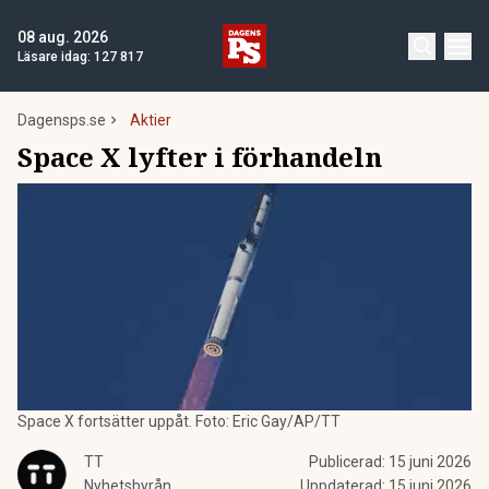
08 aug. 2026
Läsare idag:
127 817
Dagensps.se
Aktier
Space X lyfter i förhandeln
Space X fortsätter uppåt. Foto: Eric Gay/AP/TT
TT
Publicerad:
15 juni 2026
Nyhetsbyrån
Uppdaterad:
15 juni 2026