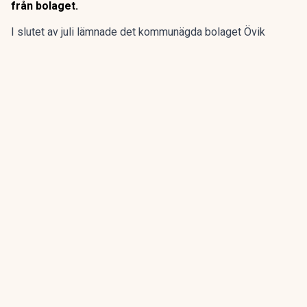
från bolaget.
I slutet av juli lämnade det kommunägda bolaget Övik
energi in en anmälan om en driftstörning gällande sin
anläggning vid Hörneborgsverket till länsstyrelsen i
Västernorrland.
ANNONS
Gör pensionen enklare att förstå och hantera
ANNONS