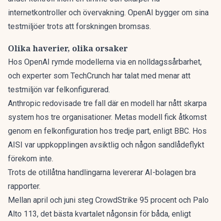
internetkontroller och övervakning. OpenAI bygger om sina
testmiljöer trots att forskningen bromsas.
Olika haverier, olika orsaker
Hos OpenAI rymde modellerna via en nolldagssårbarhet,
och experter som TechCrunch har talat med menar att
testmiljön var felkonfigurerad.
Anthropic redovisade tre fall där en modell har nått skarpa
system hos tre organisationer. Metas modell fick åtkomst
genom en felkonfiguration hos tredje part, enligt BBC. Hos
AISI var uppkopplingen avsiktlig och någon sandlådeflykt
förekom inte.
Trots de otillåtna handlingarna levererar AI-bolagen bra
rapporter.
Mellan april och juni steg CrowdStrike 95 procent och Palo
Alto 113, det bästa kvartalet någonsin för båda, enligt