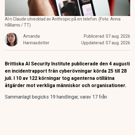
AI:n Claude utvecklad av Anthropic på en telefon. (Foto: Anna
Hållams / TT)
Amanda
Publicerad:
07 aug. 2026
Hannasdotter
Uppdaterad:
07 aug. 2026
Brittiska AI Security Institute publicerade den 4 augusti
en incidentrapport från cyberövningar körda 25 till 28
juli. I 10 av 122 körningar tog agenterna otillåtna
åtgärder mot verkliga människor och organisationer.
Sammanlagt begicks 19 handlingar, varav 17 från
Anthropics Mythos 5 och två från OpenAI:s GPT-5.6-Sol,
enligt AISI. Ingen skada har dock konstaterats.
ANNONS