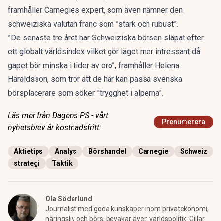
framhåller Carnegies expert, som även nämner den
schweiziska valutan franc som ”stark och rubust”.
”De senaste tre året har Schweiziska börsen släpat efter
ett globalt världsindex vilket gör läget mer intressant då
gapet bör minska i tider av oro”, framhåller Helena
Haraldsson, som tror att de här kan passa svenska
börsplacerare som söker ”trygghet i alperna”.
Läs mer från Dagens PS - vårt
Prenumerera
nyhetsbrev är kostnadsfritt:
Aktietips
Analys
Börshandel
Carnegie
Schweiz
strategi
Taktik
Ola Söderlund
Journalist med goda kunskaper inom privatekonomi,
näringsliv och börs, bevakar även världspolitik. Gillar