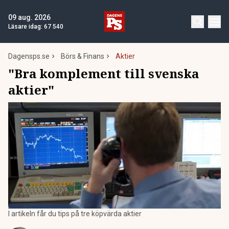
09 aug. 2026
Läsare idag:
67 540
Dagensps.se
Börs & Finans
Aktier
"Bra komplement till svenska
aktier"
I artikeln får du tips på tre köpvärda aktier