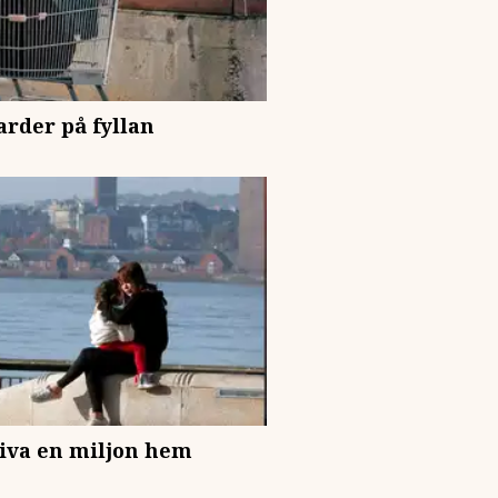
arder på fyllan
riva en miljon hem