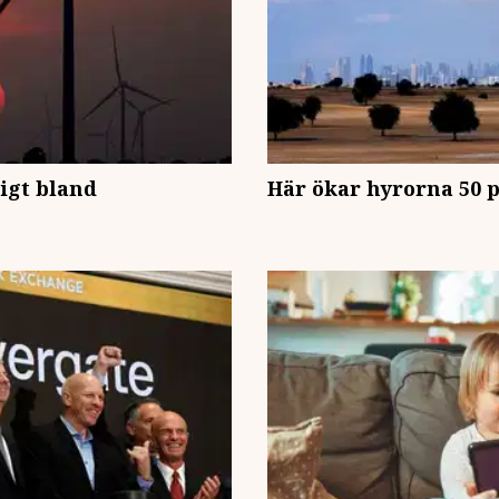
igt bland
Här ökar hyrorna 50 