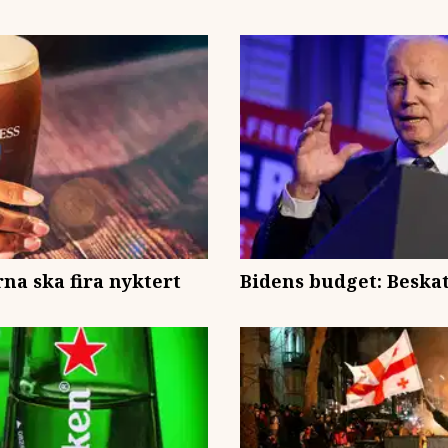
rna ska fira nyktert
Bidens budget: Beska