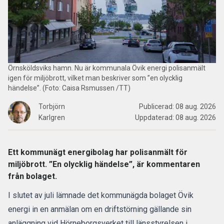
Örnsköldsviks hamn. Nu är kommunala Övik energi polisanmält
igen för miljöbrott, vilket man beskriver som ”en olycklig
händelse”. (Foto: Caisa Rsmussen /TT)
Torbjörn
Publicerad:
08 aug. 2026
Karlgren
Uppdaterad:
08 aug. 2026
Ett kommunägt energibolag har polisanmält för
miljöbrott. ”En olycklig händelse”, är kommentaren
från bolaget.
I slutet av juli lämnade det kommunägda bolaget Övik
energi in en anmälan om en driftstörning gällande sin
anläggning vid Hörneborgsverket till länsstyrelsen i