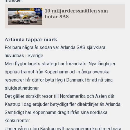
månader.
10-miljarderssmällen som
hotar SAS
Arlanda tappar mark
För bara några år sedan var
Arlanda
SAS självklara
huvudbas i Sverige.
Men flygbolagets strategi har förändrats. Nya långlinjer
öppnas främst från Köpenhamn och många svenska
resenärer får därför byta flyg i Danmark för att nå sina
slutdestinationer.
Det gäller särskilt resor till Nordamerika och Asien där
Kastrup i dag erbjuder betydligt fler direktlinjer än Arlanda.
Samtidigt har
Köpenhamn dragit ifrån sina nordiska
konkurrenter.
Under våren slog Kastrup
nytt passagerarrekord med nära