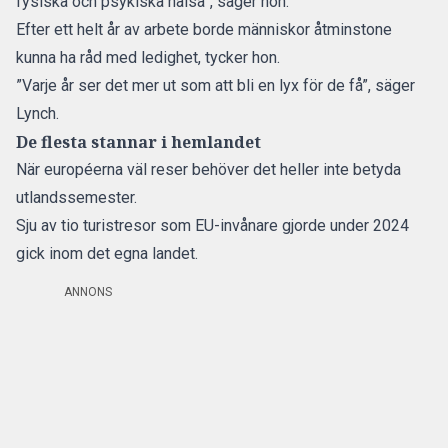
fysiska och psykiska hälsa”, säger hon.
Efter ett helt år av arbete borde människor åtminstone
kunna ha råd
med ledighet
, tycker hon.
”Varje år ser det mer ut som att bli en lyx för de få”, säger
Lynch.
De flesta stannar i hemlandet
När européerna väl reser behöver det heller inte betyda
utlandssemester.
Sju av tio turistresor som EU-invånare gjorde under 2024
gick inom det egna landet.
ANNONS