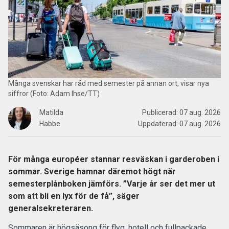
Många svenskar har råd med semester på annan ort, visar nya
siffror (Foto: Adam Ihse/TT)
Matilda
Publicerad:
07 aug. 2026
Habbe
Uppdaterad:
07 aug. 2026
För många européer stannar resväskan i garderoben i
sommar. Sverige hamnar däremot högt när
semesterplånboken jämförs. ”Varje år ser det mer ut
som att bli en lyx för de få”, säger
generalsekreteraren.
Sommaren är högsäsong
för flyg, hotell och fullpackade