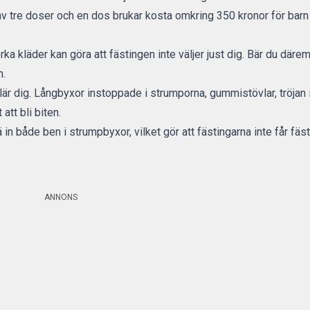
v tre doser och en dos brukar kosta omkring 350 kronor för barn
a kläder kan göra att fästingen inte väljer just dig. Bär du däremot
n.
klär dig. Långbyxor instoppade i strumporna, gummistövlar, tröjan
tt bli biten.
ä in både ben i strumpbyxor, vilket gör att fästingarna inte får fä
ANNONS