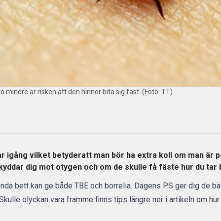
mindre är risken att den hinner bita sig fast. (Foto: TT)
 igång vilket betyderatt man bör ha extra koll om man är på 
skyddar dig mot otygen och om de skulle få fäste hur du tar
 enda bett kan ge både TBE och borrelia. Dagens PS ger dig de bäs
Skulle olyckan vara framme finns tips längre ner i artikeln om hur