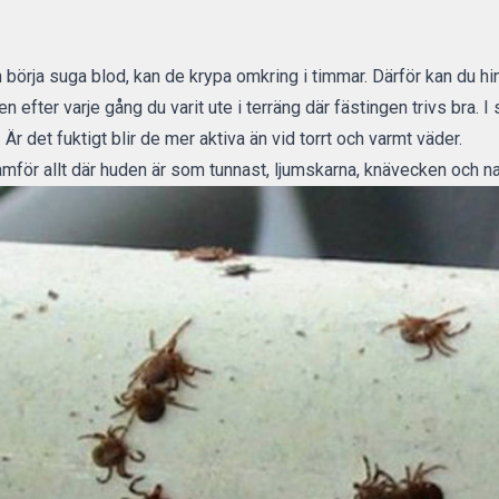
h börja suga blod, kan de krypa omkring i timmar. Därför kan du hi
n efter varje gång du varit ute i terräng där fästingen trivs bra.
 Är det fuktigt blir de mer aktiva än vid torrt och varmt väder.
ramför allt där huden är som tunnast, ljumskarna, knävecken och na